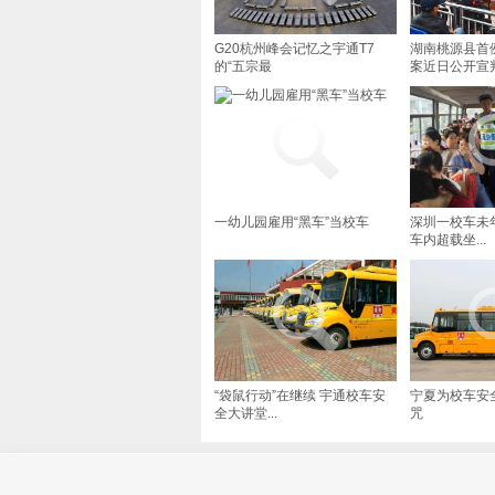
G20杭州峰会记忆之宇通T7
湖南桃源县首
的“五宗最
案近日公开宣
一幼儿园雇用“黑车”当校车
深圳一校车未
车内超载坐...
“袋鼠行动”在继续 宇通校车安
宁夏为校车安
全大讲堂...
咒