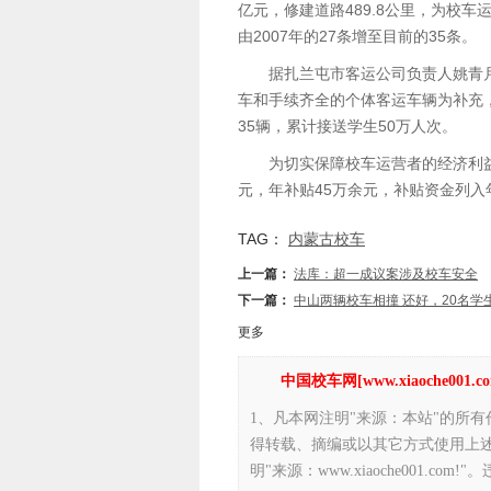
亿元，修建道路489.8公里，为校
由2007年的27条增至目前的35条。
据扎兰屯市客运公司负责人姚青月
车和手续齐全的个体客运车辆为补充
35辆，累计接送学生50万人次。
为切实保障校车运营者的经济利益
元，年补贴45万余元，补贴资金列入
TAG：
内蒙古校车
上一篇：
法库：超一成议案涉及校车安全
下一篇：
中山两辆校车相撞 还好，20名学
更多
中国校车网[www.xiaoche00
1、凡本网注明"来源：本站"的所
得转载、摘编或以其它方式使用上
明"来源：www.xiaoche001.