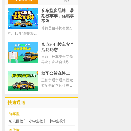
更多..
多车型多品牌，暑
期校车季，优惠享
不停
等待是值得拥有更好
的。18年"暑期校...
盘点2018校车安全
活动动态
当前，校车安全问题
再次引发社会强烈...
校车公益在路上
正如宇通宇通集团党
委副书记李远征在...
快速通道
选车型
幼儿园校车
小学生校车
中学生校车
座位数