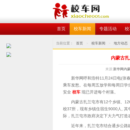
首页
校车新闻
专题活动
校
当前位置：
首页
校车新闻
地方动态
>
>
内蒙古扎
来源:
新华网内
新华网呼和浩特11月24日电(张春
乘车发愁。在每周五放学和每周日学
安全
校车
现已开进每个村落。
内蒙古扎兰屯市有12个乡镇、126
校37所，现有乡镇住宿生9000人,
际，扎兰屯市政府决定下大力气打造
近年来，扎兰屯市结合通乡公路建设、