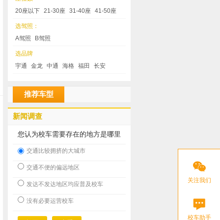
20座以下
21-30座
31-40座
41-50座
选驾照：
A驾照
B驾照
选品牌
宇通
金龙
中通
海格
福田
长安
推荐车型
新闻调查
您认为校车需要存在的地方是哪里
交通比较拥挤的大城市
交通不便的偏远地区
关注我们
发达不发达地区均应普及校车
没有必要运营校车
校车助手