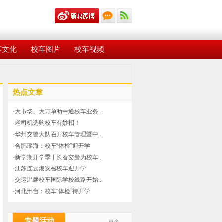
车文化
校车图片
校车视频
热点文章
·大市场、大订单助中通校车业务...
·老司机选购校车有妙招！
·华州交警大队召开校车管理暨中...
·合肥瑶海：校车“体检”迎开学
·新学期开学季丨长春交警为校车...
·江苏连云港安检校车迎开学
·交运温馨校车国际学校线路开始...
·河北邢台：校车“体检”待开学
专题活动