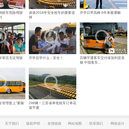
例校车危险驾驶
谈谈2016年安全校车的重要选
开学日早高峰 6年来最通畅
判
择
年审且无证驾驶
开学后学什么：安全！
百辆宇通客车交付保加利亚首
都 中国客车...
全管理套上“紧箍
248辆！江苏省单笔校车订单花
落宇通
关于我们
|
版权声明
|
友情链接
网站地图
|
联系我们
|
网裕设计