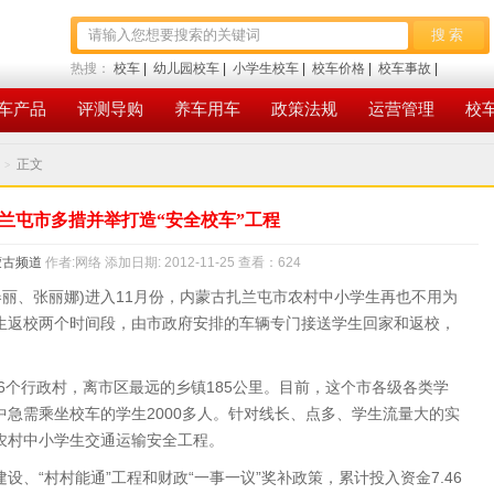
热搜：
校车
|
幼儿园校车
|
小学生校车
|
校车价格
|
校车事故
|
校车安全
|
校车标准
|
校车事件
|
美国校车
|
车产品
评测导购
养车用车
政策法规
运营管理
校
大鼻子校车
|
校车安全管理条例
|
宇通校车
正文
>
兰屯市多措并举打造“安全校车”工程
蒙古频道
作者:网络
添加日期: 2012-11-25
查看：
624
丽、张丽娜)进入11月份，内蒙古扎兰屯市农村中小学生再也不用为
生返校两个时间段，由市政府安排的车辆专门接送学生回家和返校，
个行政村，离市区最远的乡镇185公里。目前，这个市各级各类学
 其中急需乘坐校车的学生2000多人。针对线长、点多、学生流量大的实
农村中小学生交通运输安全工程。
“村村能通”工程和财政“一事一议”奖补政策，累计投入资金7.46