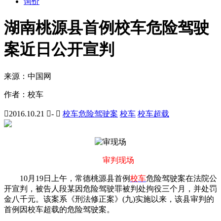
询价
湖南桃源县首例校车危险驾驶
案近日公开宣判
来源：
中国网
作者：
校车

2016.10.21

-

校车危险驾驶案
校车
校车超载
审判现场
10月19日上午，常德桃源县首例
校车
危险驾驶案在法院公
开宣判，被告人段某因危险驾驶罪被判处拘役三个月，并处罚
金八千元。该案系《刑法修正案》(九)实施以来，该县审判的
首例因校车超载的危险驾驶案。