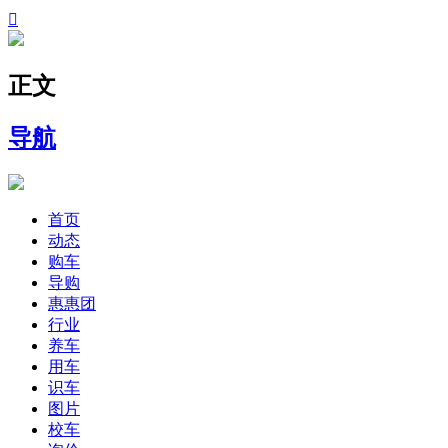

正文
导航
首页
动态
购车
导购
惠惠团
行业
养车
用车
识车
图片
校车