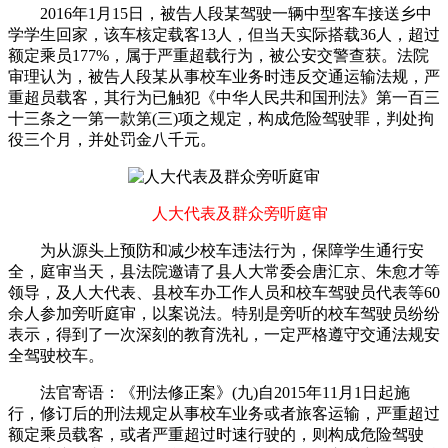
2016年1月15日，被告人段某驾驶一辆中型客车接送乡中
学学生回家，该车核定载客13人，但当天实际搭载36人，超过
额定乘员177%，属于严重超载行为，被公安交警查获。法院
审理认为，被告人段某从事校车业务时违反交通运输法规，严
重超员载客，其行为已触犯《中华人民共和国刑法》第一百三
十三条之一第一款第(三)项之规定，构成危险驾驶罪，判处拘
役三个月，并处罚金八千元。
人大代表及群众旁听庭审
为从源头上预防和减少校车违法行为，保障学生通行安
全，庭审当天，县法院邀请了县人大常委会唐汇京、朱愈才等
领导，及人大代表、县校车办工作人员和校车驾驶员代表等60
余人参加旁听庭审，以案说法。特别是旁听的校车驾驶员纷纷
表示，得到了一次深刻的教育洗礼，一定严格遵守交通法规安
全驾驶校车。
法官寄语：《刑法修正案》(九)自2015年11月1日起施
行，修订后的刑法规定从事校车业务或者旅客运输，严重超过
额定乘员载客，或者严重超过时速行驶的，则构成危险驾驶