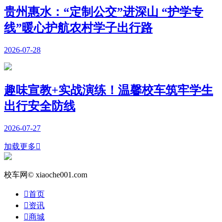
贵州惠水：“定制公交”进深山 “护学专
线”暖心护航农村学子出行路
2026-07-28
趣味宣教+实战演练！温馨校车筑牢学生
出行安全防线
2026-07-27
加载更多

校车网© xiaoche001.com

首页

资讯

商城