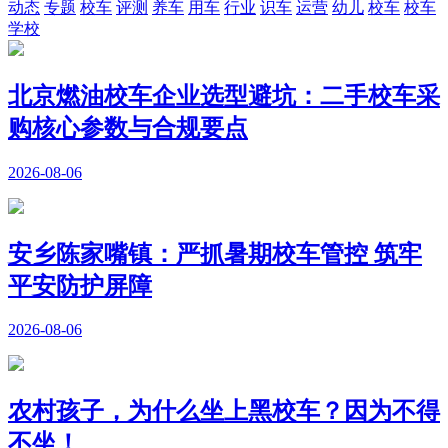
动态
专题
校车
评测
养车
用车
行业
识车
运营
幼儿
校车
校车
学校
北京燃油校车企业选型避坑：二手校车采
购核心参数与合规要点
2026-08-06
安乡陈家嘴镇：严抓暑期校车管控 筑牢
平安防护屏障
2026-08-06
农村孩子，为什么坐上黑校车？因为不得
不坐！