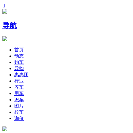

导航
首页
动态
购车
导购
惠惠团
行业
养车
用车
识车
图片
校车
询价