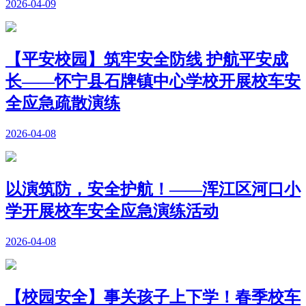
2026-04-09
【平安校园】筑牢安全防线 护航平安成
长——怀宁县石牌镇中心学校开展校车安
全应急疏散演练
2026-04-08
以演筑防，安全护航！——浑江区河口小
学开展校车安全应急演练活动
2026-04-08
【校园安全】事关孩子上下学！春季校车