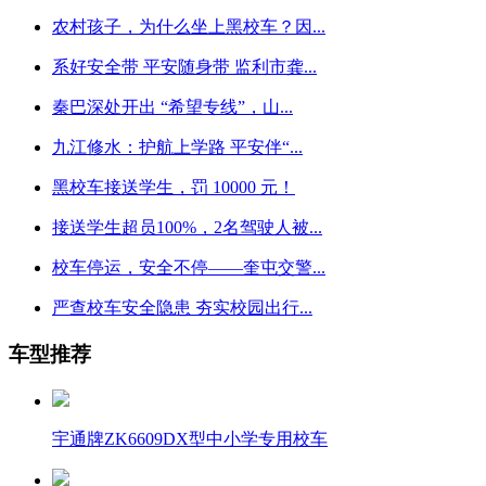
农村孩子，为什么坐上黑校车？因...
系好安全带 平安随身带 监利市龚...
秦巴深处开出 “希望专线”，山...
九江修水：护航上学路 平安伴“...
黑校车接送学生，罚 10000 元！
接送学生超员100%，2名驾驶人被...
校车停运，安全不停——奎屯交警...
严查校车安全隐患 夯实校园出行...
车型推荐
宇通牌ZK6609DX型中小学专用校车