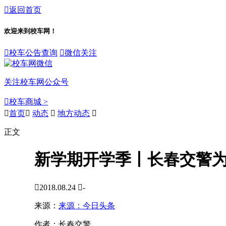

返回首页
欢迎来到校车网！

校车公告查询

微信关注
关注校车网公众号

校车商城 >

首页

动态

地方动态

正文
新学期开学季丨长春交警为

2018.08.24

-
来源：
来源：今日头条
作者：
长春交警