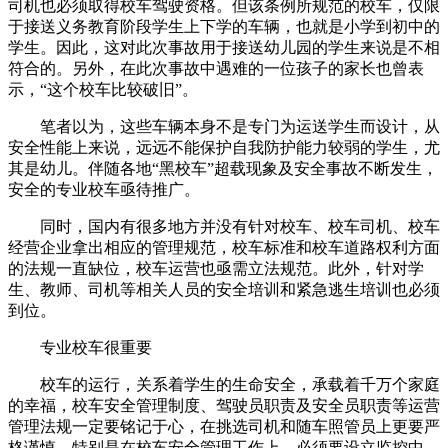
司机也必须取得校车驾驶资格。但该条例所规范的校车，仅限
于接送义务教育阶段学生上下学的车辆，也就是小学到初中的
学生。因此，这对此次事故用于接送幼儿园的学生来说是不相
符合的。另外，在此次事故中遇难的一位孩子的家长也曾表
示，“这个校车比较破旧”。
笔者以为，这些车辆本身不是专门为运送学生而设计，从
安全性能上来说，远远不能保护自我防护能力较弱的学生，尤
其是幼儿。伴随各地“黑校车”超载现象及安全事故不断发生，
安全的专业校车亟待推广。
同时，国内有很多地方并没有针对校车、校车司机、校车
经营企业拿出相应的管理规范，校车标准和校车道路权利方面
的法规一直缺位，校车运营也亟需立法规范。此外，针对学
生、教师、司机等相关人员的安全培训和紧急逃生培训也必须
到位。
专业校车很重要
校车的运行，关系着学生的生命安全，承载着千万个家庭
的幸福，校车安全管理制度、驾驶员职责及安全员职责等运营
管理法规一定要铭记于心，在挑选司机和随车照管员上更要严
格谨慎。特别是在校车安全管理工作上，必须要设立监控中