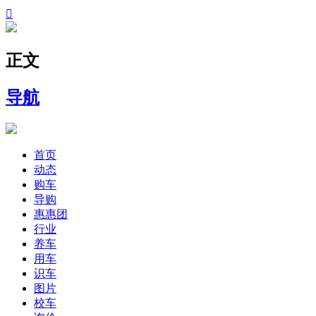

正文
导航
首页
动态
购车
导购
惠惠团
行业
养车
用车
识车
图片
校车