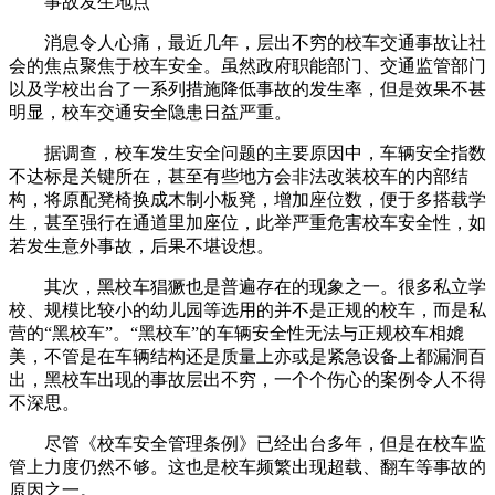
事故发生地点
消息令人心痛，最近几年，层出不穷的校车交通事故让社
会的焦点聚焦于校车安全。虽然政府职能部门、交通监管部门
以及学校出台了一系列措施降低事故的发生率，但是效果不甚
明显，校车交通安全隐患日益严重。
据调查，校车发生安全问题的主要原因中，车辆安全指数
不达标是关键所在，甚至有些地方会非法改装校车的内部结
构，将原配凳椅换成木制小板凳，增加座位数，便于多搭载学
生，甚至强行在通道里加座位，此举严重危害校车安全性，如
若发生意外事故，后果不堪设想。
其次，黑校车猖獗也是普遍存在的现象之一。很多私立学
校、规模比较小的幼儿园等选用的并不是正规的校车，而是私
营的“黑校车”。“黑校车”的车辆安全性无法与正规校车相媲
美，不管是在车辆结构还是质量上亦或是紧急设备上都漏洞百
出，黑校车出现的事故层出不穷，一个个伤心的案例令人不得
不深思。
尽管《校车安全管理条例》已经出台多年，但是在校车监
管上力度仍然不够。这也是校车频繁出现超载、翻车等事故的
原因之一。