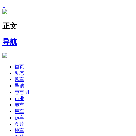

正文
导航
首页
动态
购车
导购
惠惠团
行业
养车
用车
识车
图片
校车