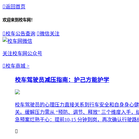

返回首页
欢迎来到校车网！

校车公告查询

微信关注
关注校车网公众号

校车商城 >
校车驾驶员减压指南：护己方能护学
校车驾驶员的心理压力直接关系到行车安全和自身身心健康
关。缓解压力需从 “预防、调节、释放” 三个维度入手，
急预案烂熟于心：提前10-15 分钟到岗，再次确认行驶路线
