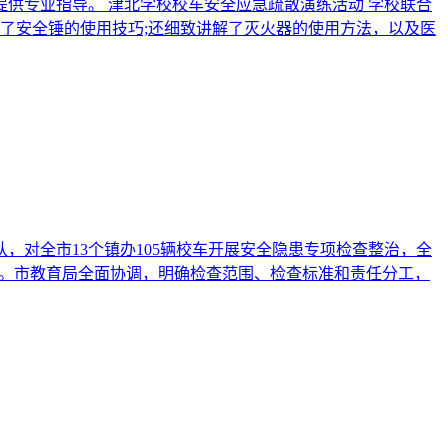
提供专业指导。 津北学校校车安全应急疏散演练活动 学校联合
了安全锤的使用技巧;还细致讲解了灭火器的使用方法，以及医
，对全市13个镇办105辆校车开展安全隐患专项检查整治，全
织。市教育局全面协调，明确检查范围、检查标准和责任分工，