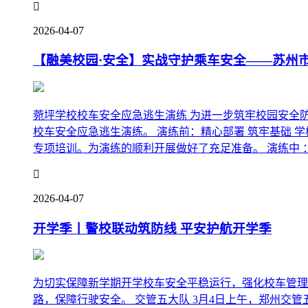

2026-04-07
【融美校园·安全】实战守护乘车安全——苏州
菀坪学校校车安全应急逃生演练 为进一步筑牢校园安全防
校车安全应急逃生演练。 演练前：精心部署 筑牢基础
专项培训。为演练的顺利开展做好了充足准备。 演练中 ：

2026-04-07
开学季丨警校联动筑防线 平安护航开学季
为切实保障新学期开学校车安全平稳运行，强化校车管理
路，保障行驶安全。 交管五大队 3月4日上午，郑州交