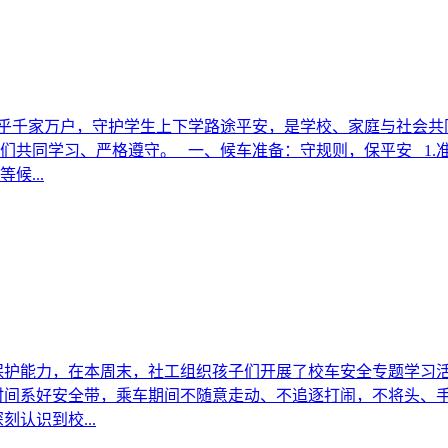
，关乎千家万户，守护学生上下学路途平安，是学校、家庭与社会
们共同学习、严格遵守。 一、候车准备：守规则，保平安 1.
候...
保护能力，在本周末，社工组织孩子们开展了校车安全专题学习
时间系好安全带，乘车期间不随意走动、不追逐打闹，不将头、
认识到校...