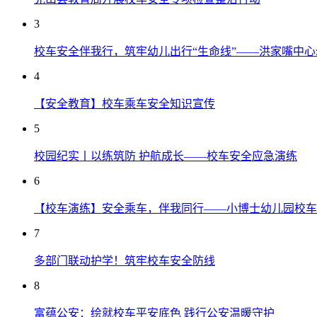
3
校车安全伴我行，筑牢幼儿出行“生命线”——洪家嘴中心幼
4
【安全教育】校车乘车安全知识宣传
5
校园纪实丨以练筑防 护航成长——校车安全应急演练
6
【校车演练】安全乘车，伴我同行——小博士幼儿园校车
7
多部门联动护学！筑牢校车安全防线
8
富蕴公安：绘就校车平安底色 践行公安温暖守护