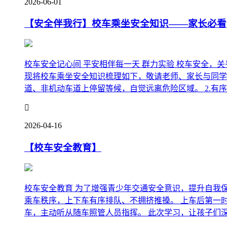
2026-06-01
【安全伴我行】校车乘坐安全知识——家长必看
校车安全记心间 平安相伴每一天 群力实验 校车安全
现将校车乘坐安全知识梳理如下，敬请老师、家长与同学
道、非机动车道上停留等候，自觉远离危险区域。 2.有序等

2026-04-16
【校车安全教育】
校车安全教育 为了增强青少年交通安全意识，提升自我
乘车秩序，上下车有序排队、不拥挤推搡。 上车后第一
车，主动听从随车照管人员指挥。 此次学习，让孩子们深刻