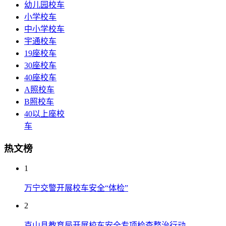
幼儿园校车
小学校车
中小学校车
宇通校车
19座校车
30座校车
40座校车
A照校车
B照校车
40以上座校
车
热文榜
1
万宁交警开展校车安全“体检”
2
克山县教育局开展校车安全专项检查整治行动