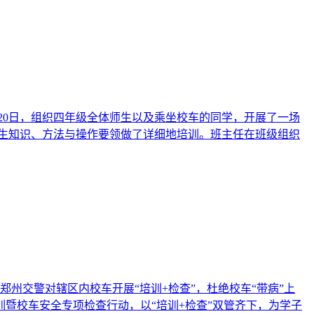
月20日，组织四年级全体师生以及乘坐校车的同学，开展了一场
逃生知识、方法与操作要领做了详细地培训。班主任在班级组织
州交警对辖区内校车开展“培训+检查”，杜绝校车“带病”上
训暨校车安全专项检查行动，以“培训+检查”双管齐下，为学子