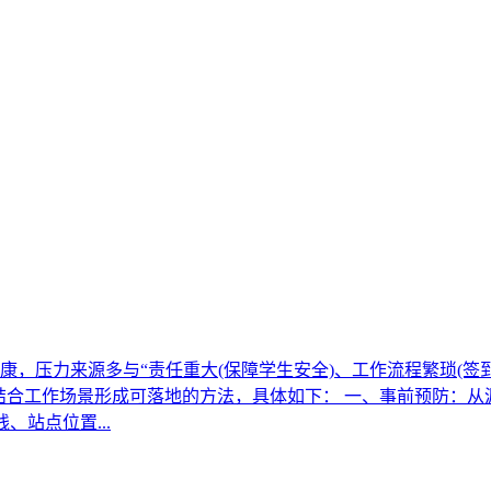
，压力来源多与“责任重大(保障学生安全)、工作流程繁琐(签到
结合工作场景形成可落地的方法，具体如下： 一、事前预防：从源头
、站点位置...