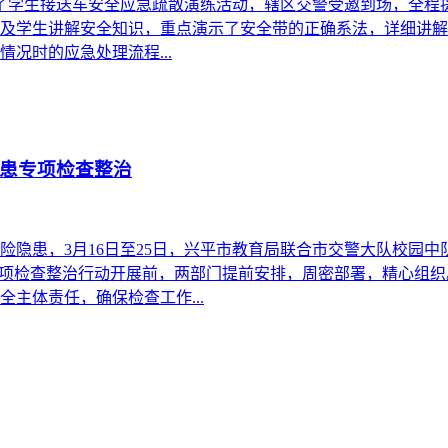
展了学生接送车安全应急疏散演练活动，辖区交警受邀到场，全程
及学生讲解安全知识，重点演示了安全带的正确系法，详细讲解
况时的应急处理流程...
患专项检查整治
隐患，3月16日至25日，兴平市教育局联合市交警大队校园中队
次专项检查整治行动开展前，两部门提前安排，周密部署，精心组
主体责任，确保检查工作...