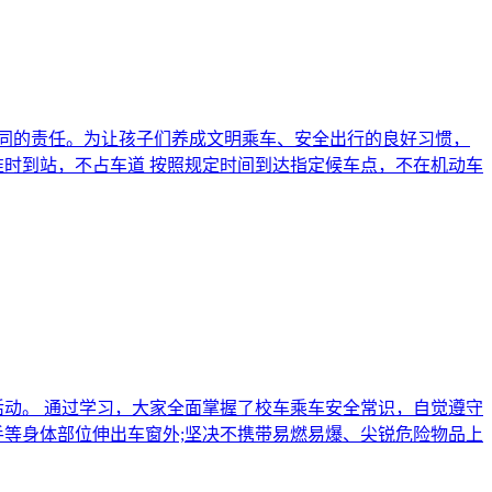
共同的责任。为让孩子们养成文明乘车、安全出行的良好习惯，
准时到站，不占车道 按照规定时间到达指定候车点，不在机动车
活动。 通过学习，大家全面掌握了校车乘车安全常识，自觉遵守
手等身体部位伸出车窗外;坚决不携带易燃易爆、尖锐危险物品上