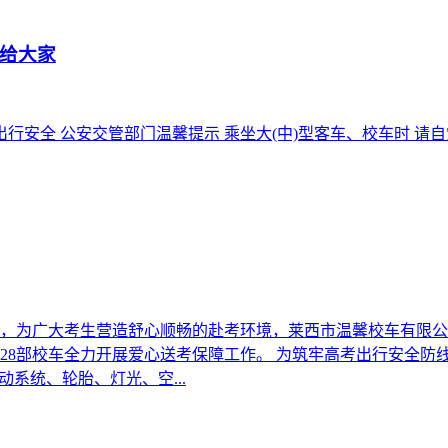
给大家
行安全 公安交管部门温馨提示 乘坐大(中)型客车、校车时 请自觉
高效，为广大考生营造舒心顺畅的赴考环境，莱西市温馨校车有限
28部校车全力开展爱心送考保障工作。 为筑牢高考出行安全防
系统、轮胎、灯光、空...