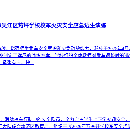
市吴江区菀坪学校校车火灾安全应急逃生演练
线，增强师生乘车安全意识和应急疏散能力，我校于2026年4
 学校制定了详尽的演练方案，学校组织全体教师对乘车遇险时的
紧张有序，快...
，消除校车行驶中的安全隐患，全力守护学生上下学交通安全，郑
管五大队联合惠济区教育局，组织开展2026年春季开学校车安全培