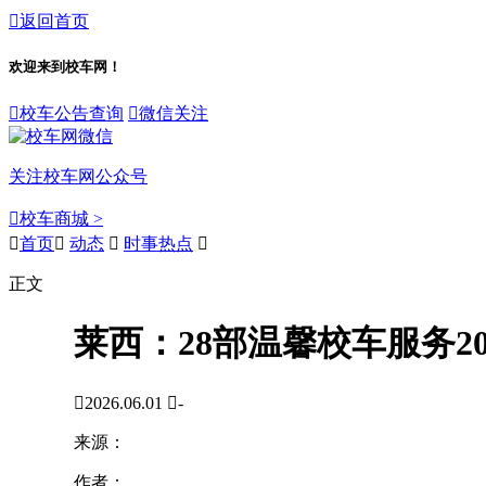

返回首页
欢迎来到校车网！

校车公告查询

微信关注
关注校车网公众号

校车商城 >

首页

动态

时事热点

正文
莱西：28部温馨校车服务2

2026.06.01

-
来源：
作者：