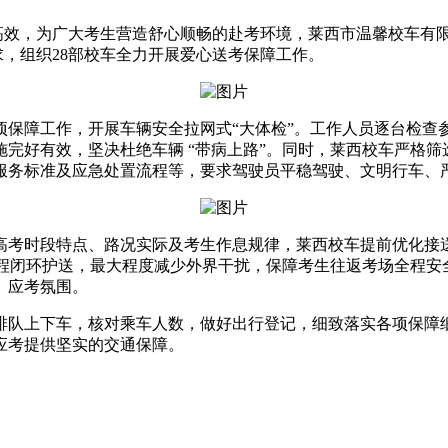
、高效，为广大考生营造舒心顺畅的赴考环境，莱西市温馨校车有
，组织28部校车全力开展爱心送考保障工作。
项保障工作，开展车辆安全拉网式“大体检”。工作人员逐台检查
完好有效，坚决杜绝车辆 “带病上路”。同时，莱西校车严格
服务标准及应急处置流程等，要求驾驶员平稳驾驶、文明行车、
高考时段特点、路况实际及考生作息规律，莱西校车提前优化接
全程闭环护送，最大程度减少外界干扰，保障考生往返考场全程
、应考氛围。
排队上下车，核对乘车人数，做好出行登记，细致落实各项保障
应考提供坚实的交通保障。