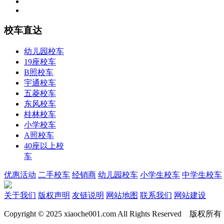
校车直达
幼儿园校车
19座校车
B照校车
宇通校车
五菱校车
东风校车
桂林校车
小学校车
A照校车
40座以上校
车
优惠活动
二手校车
经销商
幼儿园校车
小学生校车
中学生校车
关于我们
版权声明
友链说明
网站地图
联系我们
网站建设
Copyright © 2025 xiaoche001.com All Rights Reserved 