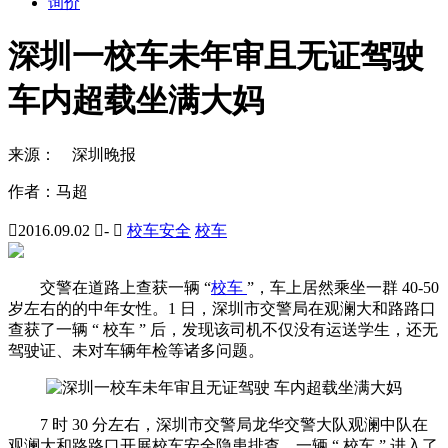
询价
深圳一校车未年审且无证驾驶
车内超载坐满大妈
来源：
深圳晚报
作者：
马超

2016.09.02

-

校车安全
校车
交警在道路上查获一辆 “
校车
”，车上居然乘坐一群 40-50
岁左右的的中年女性。1 日，深圳市交警局在观澜大和路路口
查获了一辆 “ 校车 ” 后，发现该司机不仅没有运送学生，还无
驾驶证、未对车辆年检等诸多问题。
7 时 30 分左右，深圳市交警局龙华交警大队观澜中队在
观澜大和路路口开展校车安全隐患排查。一辆 “ 校车 ” 进入了