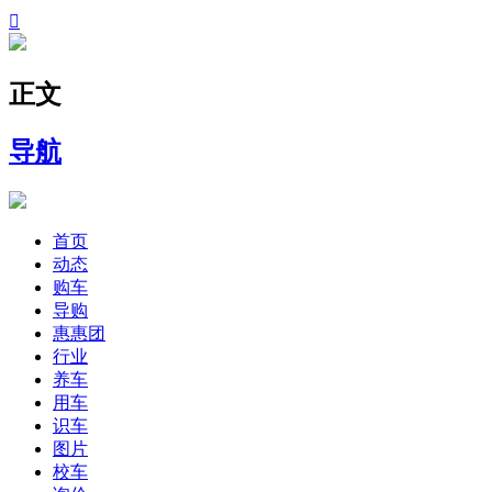

正文
导航
首页
动态
购车
导购
惠惠团
行业
养车
用车
识车
图片
校车