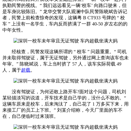
执勤民警的视线。“ 我们远远看见一辆‘校车’ 向路口驶来，但
是车身比较陈旧。” 龙华交警大队观澜中队民警陈晓斌告诉记
者，民警上前检查惊奇的发现，这辆粤 B CT933 号牌的 “ 校
车 ” 上没有一名学生，车内反而挤满了一群 40-50 岁左右的的
中年女性。
经核查，民警发现这辆所谓的 “ 校车 ” 问题重重。“ 司机
并未取得驾驶证，属于无证驾驶，另外通过网上查询该车也未
年审。” 陈晓斌说，车上当时挤了 57 人，该车实际荷载 49
人，属于
超载
。
没有驾驶证，为何还敢上路开车?面对这个问题，司机刘
某轻描淡写的说道，开车技术是自己学的，没什么不敢的。“
这辆车原来是校车，后来淘汰了，自己花了 1 万多买下来，用
来接工厂的员工上下班。” 刘某介绍称，今天厂里面的车不
在，自己便临时过来顶班。