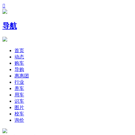

导航
首页
动态
购车
导购
惠惠团
行业
养车
用车
识车
图片
校车
询价