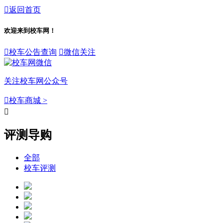

返回首页
欢迎来到校车网！

校车公告查询

微信关注
关注校车网公众号

校车商城 >

评测导购
全部
校车评测