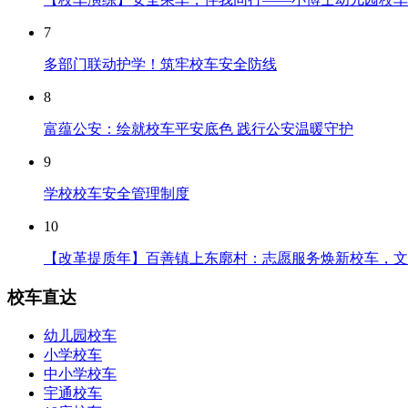
7
多部门联动护学！筑牢校车安全防线
8
富蕴公安：绘就校车平安底色 践行公安温暖守护
9
学校校车安全管理制度
10
【改革提质年】百善镇上东廓村：志愿服务焕新校车，文
校车直达
幼儿园校车
小学校车
中小学校车
宇通校车