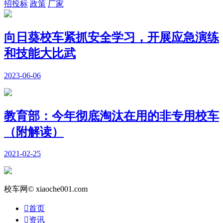
招投标
政策
厂家
向日葵校车紧抓安全学习，开展应急演练
和技能大比武
2023-06-06
教育部：今年彻底淘汰在用的非专用校车
（附解读）
2021-02-25
校车网© xiaoche001.com

首页

资讯