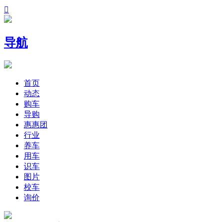

导航
首页
动态
购车
导购
惠惠团
行业
养车
用车
识车
图片
校车
询价