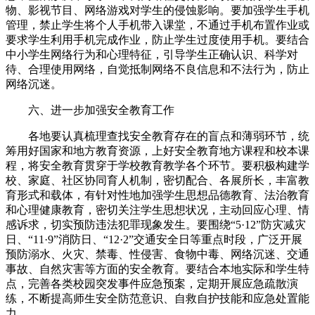
物、影视节目、网络游戏对学生的侵蚀影响。要加强学生手机
管理，禁止学生将个人手机带入课堂，不通过手机布置作业或
要求学生利用手机完成作业，防止学生过度使用手机。要结合
中小学生网络行为和心理特征，引导学生正确认识、科学对
待、合理使用网络，自觉抵制网络不良信息和不法行为，防止
网络沉迷。
六、进一步加强安全教育工作
各地要认真梳理查找安全教育存在的盲点和薄弱环节，统
筹用好国家和地方教育资源，上好安全教育地方课程和校本课
程，将安全教育贯穿于学校教育教学各个环节。要积极构建学
校、家庭、社区协同育人机制，密切配合、各展所长，丰富教
育形式和载体，有针对性地加强学生思想品德教育、法治教育
和心理健康教育，密切关注学生思想状况，主动回应心理、情
感诉求，切实预防违法犯罪现象发生。要围绕“5·12”防灾减灾
日、“11·9”消防日、“12·2”交通安全日等重点时段，广泛开展
预防溺水、火灾、禁毒、性侵害、食物中毒、网络沉迷、交通
事故、自然灾害等方面的安全教育。要结合本地实际和学生特
点，完善各类校园突发事件应急预案，定期开展应急疏散演
练，不断提高师生安全防范意识、自救自护技能和应急处置能
力。