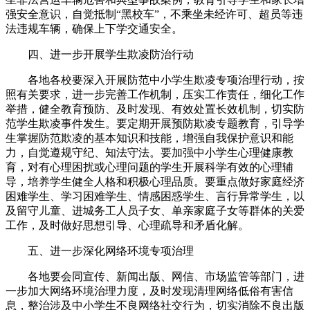
强安全意识，自觉抵制“黑校车”，不乘坐未经许可、超员等违
法违规车辆，确保上下学交通安全。
四、进一步开展学生欺凌防治行动
各地各校要深入开展防范中小学生欺凌专项治理行动，按
照有关要求，进一步完善工作机制，压实工作责任，细化工作
举措，健全教育预防、及时发现、有效处置长效机制，切实防
范学生欺凌事件发生。要定期开展预防欺凌专题教育，引导学
生掌握防范欺凌的基本知识和技能，增强自我保护意识和能
力，自觉遵规守纪、知法守法。要加强中小学生心理健康教
育，对有心理困扰或心理问题的学生开展科学有效的心理辅
导，培养学生健全人格和积极心理品质。要重点做好家庭经济
困难学生、学习困难学生、情感困惑学生、言行异常学生，以
及留守儿童、进城务工人员子女、单亲家庭子女等群体的关爱
工作，及时做好思想引导、心理疏导和矛盾化解。
五、进一步深化网络环境专项治理
各地要会同宣传、新闻出版、网信、市场监管等部门，进
一步加大网络环境治理力度，及时发现清理网络低俗有害信
息，整治涉及中小学生不良网络社交行为，切实消除不良出版