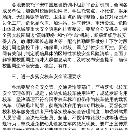
各地要依托平安中国建设协调小组新平台新机制，会同各
成员单位，加强对校园周边网吧、学生托管点、小旅馆、娱乐
场所、无证摊贩等治安、卫生乱点的清理整顿，做好对校园周
边化工厂、危化品仓库、加油站、油气管道、重污染源、危险
山体及水域等重大安全隐患的排查整改。要配合公安机关，健
全落实校园周边“高峰勤务”和“护学岗”机制，积极组织学校安
保人员、教师和家长志愿者等，配合执勤民警做好上下学时段
校门周边防控工作，确保重点时段、重点部位安全可控。要会
同有关部门制定明确具体的区域性学校安全风险清单，全面了
解掌握校园周边特殊人群信息动向，及时发布安全提示，确保
校园周边环境安全、稳定、有序。
三、进一步落实校车安全管理要求
各地要配合公安交管、交通运输等部门，严格落实《校车
安全管理条例》规定，依法实施校车使用许可，规范发展专用
校车，坚决清理不符合国家校车标准但仍作为校车使用的载客
汽车，明确退出期限，彻底淘汰在用的非专用校车。要督促学
校和校车服务提供者严格落实校车安全管理制度，加强对驾乘
人员管理，坚决杜绝超员、超速、不按审核路线行驶等违法违
规行为，坚决避免把幼儿遗忘在车内致死现象。要广泛宣传乘
坐非法营运车辆危害和典型事故案例，教育引导学生和家长增