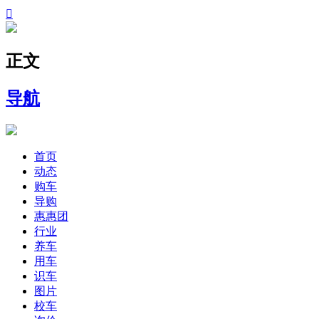

正文
导航
首页
动态
购车
导购
惠惠团
行业
养车
用车
识车
图片
校车