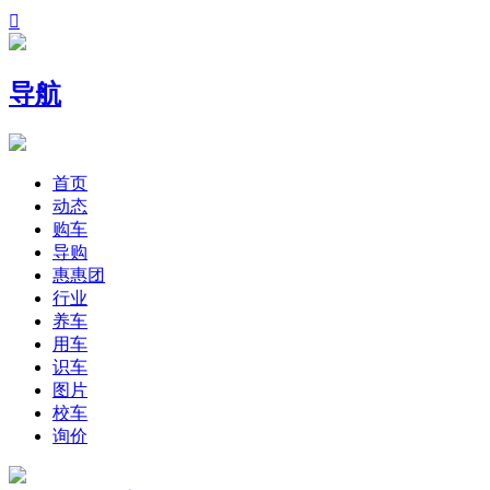

导航
首页
动态
购车
导购
惠惠团
行业
养车
用车
识车
图片
校车
询价