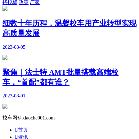
招投标
政策
厂家
细数十年历程，温馨校车用产业转型实现
高质量发展
2023-08-05
聚焦｜法士特 AMT批量搭载高端校
车，“首配”都有谁？
2023-08-01
校车网© xiaoche001.com

首页

资讯