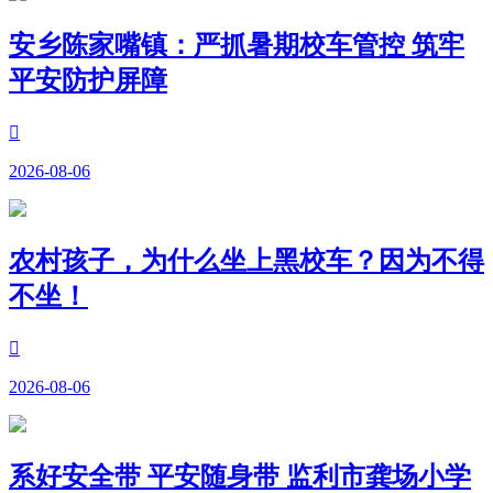
安乡陈家嘴镇：严抓暑期校车管控 筑牢
平安防护屏障

2026-08-06
农村孩子，为什么坐上黑校车？因为不得
不坐！

2026-08-06
系好安全带 平安随身带 监利市龚场小学