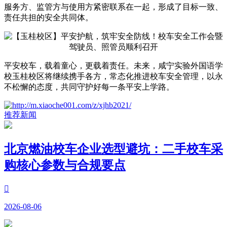
服务方、监管方与使用方紧密联系在一起，形成了目标一致、
责任共担的安全共同体。
平安校车，载着童心，更载着责任。未来，咸宁实验外国语学
校玉桂校区将继续携手各方，常态化推进校车安全管理，以永
不松懈的态度，共同守护好每一条平安上学路。
推荐新闻
北京燃油校车企业选型避坑：二手校车采
购核心参数与合规要点

2026-08-06