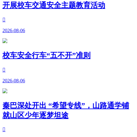
开展校车交通安全主题教育活动

2026-08-06
校车安全行车“五不开”准则

2026-08-06
秦巴深处开出 “希望专线”，山路通学铺
就山区少年逐梦坦途
