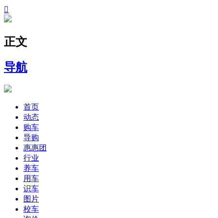

正文
导航
首页
动态
购车
导购
惠惠团
行业
养车
用车
识车
图片
校车