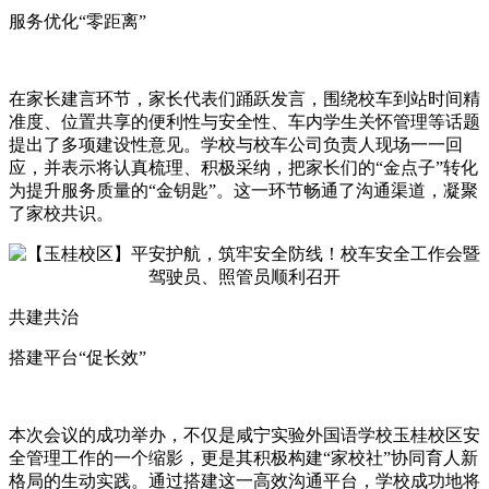
服务优化“零距离”
在家长建言环节，家长代表们踊跃发言，围绕校车到站时间精
准度、位置共享的便利性与安全性、车内学生关怀管理等话题
提出了多项建设性意见。学校与校车公司负责人现场一一回
应，并表示将认真梳理、积极采纳，把家长们的“金点子”转化
为提升服务质量的“金钥匙”。这一环节畅通了沟通渠道，凝聚
了家校共识。
共建共治
搭建平台“促长效”
本次会议的成功举办，不仅是咸宁实验外国语学校玉桂校区安
全管理工作的一个缩影，更是其积极构建“家校社”协同育人新
格局的生动实践。通过搭建这一高效沟通平台，学校成功地将