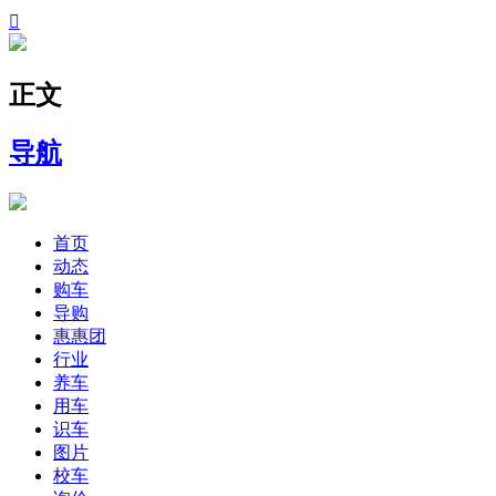

正文
导航
首页
动态
购车
导购
惠惠团
行业
养车
用车
识车
图片
校车