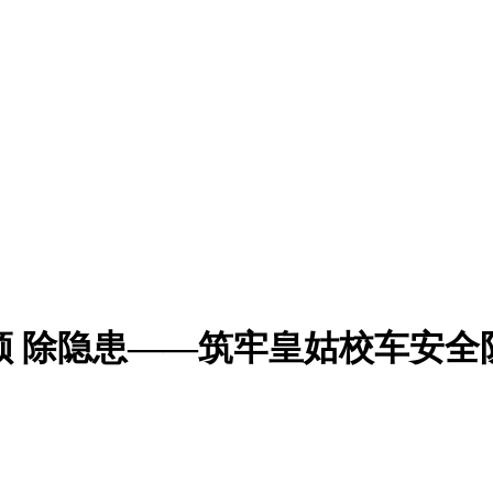
领 除隐患——筑牢皇姑校车安全