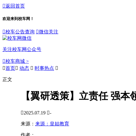

返回首页
欢迎来到校车网！

校车公告查询

微信关注
关注校车网公众号

校车商城 >

首页

动态

时事热点

正文
【翼研透策】立责任 强本

2025.07.19

-
来源：
来源：皇姑教育
作者：