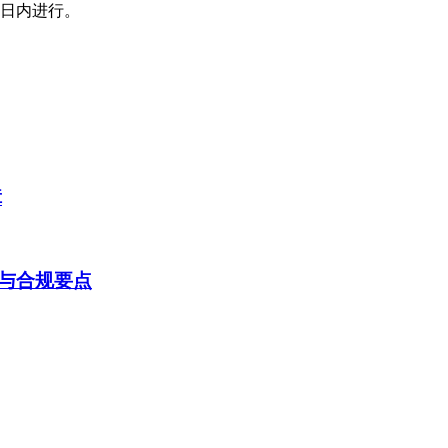
0日内进行。
障
与合规要点