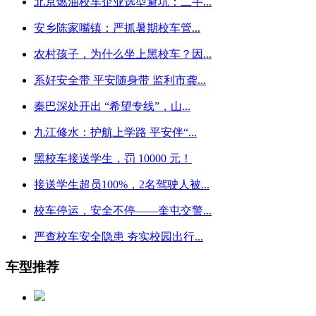
北京燃油校车企业选型避坑：二手...
安乡陈家嘴镇：严抓暑期校车管...
农村孩子，为什么坐上黑校车？因...
系好安全带 平安随身带 监利市龚...
秦巴深处开出 “希望专线”，山...
九江修水：护航上学路 平安伴“...
黑校车接送学生，罚 10000 元！
接送学生超员100%，2名驾驶人被...
校车停运，安全不停——奎屯交警...
严查校车安全隐患 夯实校园出行...
车型推荐