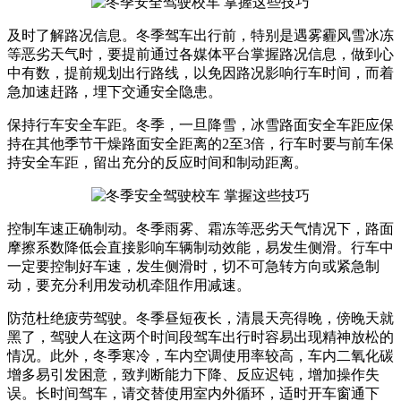
及时了解路况信息。冬季驾车出行前，特别是遇雾霾风雪冰冻
等恶劣天气时，要提前通过各媒体平台掌握路况信息，做到心
中有数，提前规划出行路线，以免因路况影响行车时间，而着
急加速赶路，埋下交通安全隐患。
保持行车安全车距。冬季，一旦降雪，冰雪路面安全车距应保
持在其他季节干燥路面安全距离的2至3倍，行车时要与前车保
持安全车距，留出充分的反应时间和制动距离。
控制车速正确制动。冬季雨雾、霜冻等恶劣天气情况下，路面
摩擦系数降低会直接影响车辆制动效能，易发生侧滑。行车中
一定要控制好车速，发生侧滑时，切不可急转方向或紧急制
动，要充分利用发动机牵阻作用减速。
防范杜绝疲劳驾驶。冬季昼短夜长，清晨天亮得晚，傍晚天就
黑了，驾驶人在这两个时间段驾车出行时容易出现精神放松的
情况。此外，冬季寒冷，车内空调使用率较高，车内二氧化碳
增多易引发困意，致判断能力下降、反应迟钝，增加操作失
误。长时间驾车，请交替使用室内外循环，适时开车窗通下