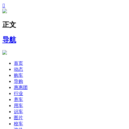

正文
导航
首页
动态
购车
导购
惠惠团
行业
养车
用车
识车
图片
校车