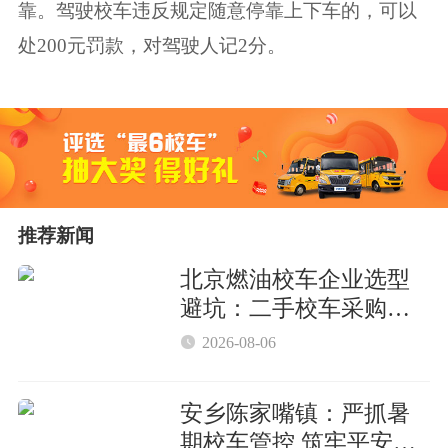
靠。驾驶校车违反规定随意停靠上下车的，可以
处200元罚款，对驾驶人记2分。
推荐新闻
北京燃油校车企业选型
避坑：二手校车采购核
心参数与合规要点

2026-08-06
安乡陈家嘴镇：严抓暑
期校车管控 筑牢平安防