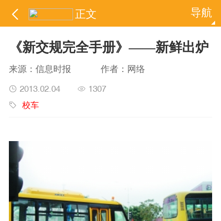
导航

正文
《新交规完全手册》——新鲜出炉
来源：
信息时报
作者：
网络
2013.02.04
1307


校车
