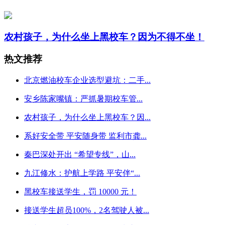
农村孩子，为什么坐上黑校车？因为不得不坐！
热文推荐
北京燃油校车企业选型避坑：二手...
安乡陈家嘴镇：严抓暑期校车管...
农村孩子，为什么坐上黑校车？因...
系好安全带 平安随身带 监利市龚...
秦巴深处开出 “希望专线”，山...
九江修水：护航上学路 平安伴“...
黑校车接送学生，罚 10000 元！
接送学生超员100%，2名驾驶人被...