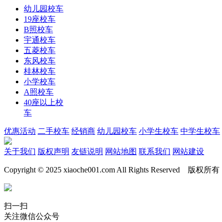
幼儿园校车
19座校车
B照校车
宇通校车
五菱校车
东风校车
桂林校车
小学校车
A照校车
40座以上校
车
优惠活动
二手校车
经销商
幼儿园校车
小学生校车
中学生校车
关于我们
版权声明
友链说明
网站地图
联系我们
网站建设
Copyright © 2025 xiaoche001.com All Rights Reserved 
扫一扫
关注微信公众号