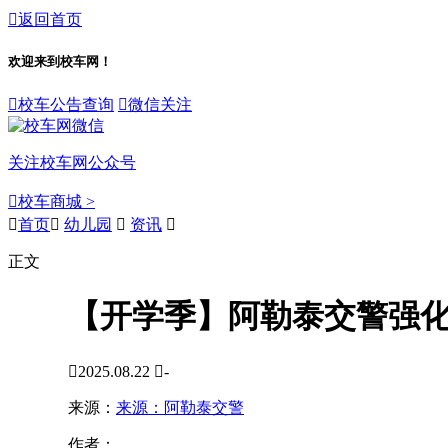

返回首页
欢迎来到校车网！

校车公告查询

微信关注
关注校车网公众号

校车商城 >

首页

幼儿园

资讯

正文
【开学季】阿勒泰交警强化

2025.08.22

-
来源：
来源：阿勒泰交警
作者：