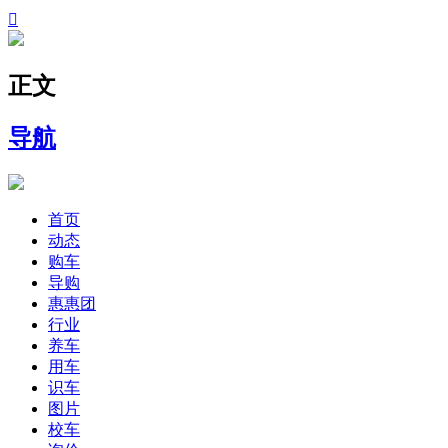

正文
导航
首页
动态
购车
导购
惠惠团
行业
养车
用车
识车
图片
校车