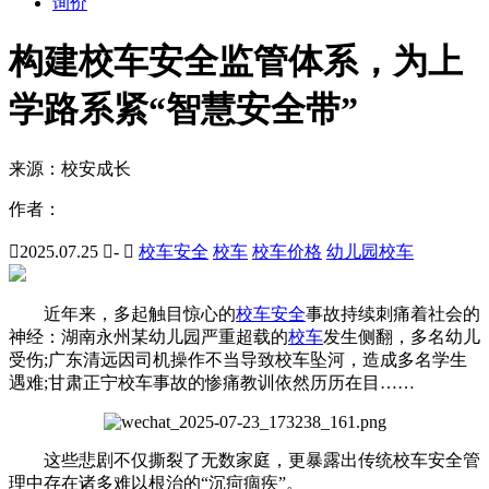
询价
构建校车安全监管体系，为上
学路系紧“智慧安全带”
来源：
校安成长
作者：

2025.07.25

-

校车安全
校车
校车价格
幼儿园校车
近年来，多起触目惊心的
校车安全
事故持续刺痛着社会的
神经：湖南永州某幼儿园严重超载的
校车
发生侧翻，多名幼儿
受伤;广东清远因司机操作不当导致校车坠河，造成多名学生
遇难;甘肃正宁校车事故的惨痛教训依然历历在目……
这些悲剧不仅撕裂了无数家庭，更暴露出传统校车安全管
理中存在诸多难以根治的“沉疴痼疾”。