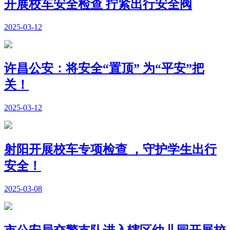
开展校车安全检查 拧紧出行安全阀
2025-03-12
许昌公安：将安全“置顶” 为“平安”把
关！
2025-03-12
射阳开展校车专项检查 ，守护学生出行
安全！
2025-03-08