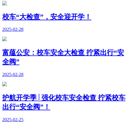
校车“大检查”，安全迎开学！
2025-02-28
富蕴公安：校车安全大检查 拧紧出行“安
全阀”
2025-02-28
护航开学季│强化校车安全检查 拧紧校车
出行“安全阀”！
2025-02-25