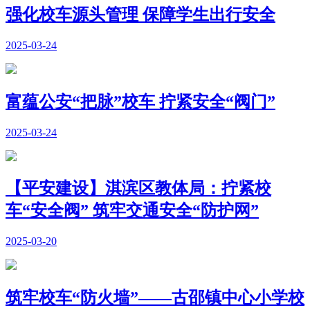
强化校车源头管理 保障学生出行安全
2025-03-24
富蕴公安“把脉”校车 拧紧安全“阀门”
2025-03-24
【平安建设】淇滨区教体局：拧紧校
车“安全阀” 筑牢交通安全“防护网”
2025-03-20
筑牢校车“防火墙”——古邵镇中心小学校