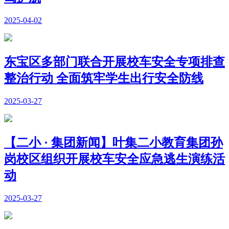
2025-04-02
东宝区多部门联合开展校车安全专项排查
整治行动 全面筑牢学生出行安全防线
2025-03-27
【二小 · 集团新闻】叶集二小教育集团孙
岗校区组织开展校车安全应急逃生演练活
动
2025-03-27