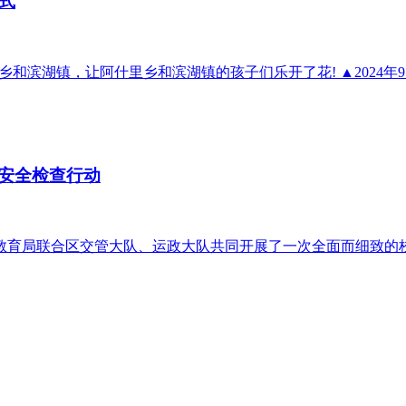
式
滨湖镇，让阿什里乡和滨湖镇的孩子们乐开了花! ▲2024年9月1
安全检查行动
育局联合区交管大队、运政大队共同开展了一次全面而细致的校车安