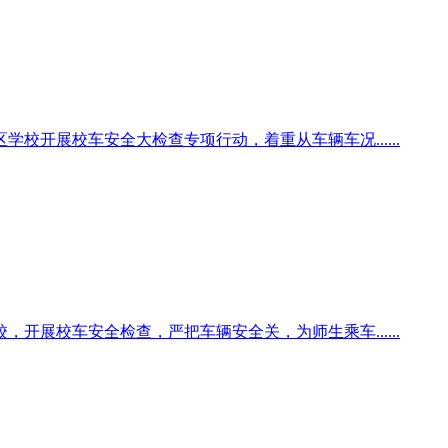
校开展校车安全大检查专项行动，着重从车辆车况......
开展校车安全检查，严把车辆安全关，为师生乘车......