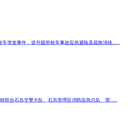
发事件，提升园所校车事故应急避险及疏散演练......
合石岛交警大队、石岛管理区消防应急总队、荣......