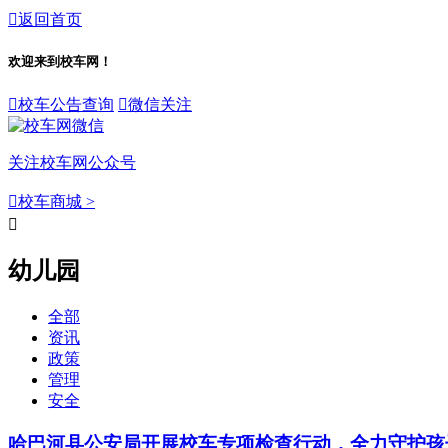

返回首页
欢迎来到校车网！

校车公告查询

微信关注
关注校车网公众号

校车商城 >

幼儿园
全部
资讯
政策
管理
安全
哈巴河县公安局开展校车专项检查行动，全力守护孩