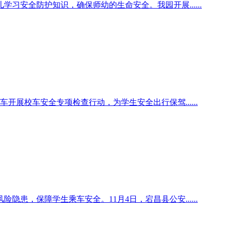
安全防护知识，确保师幼的生命安全。我园开展......
展校车安全专项检查行动，为学生安全出行保驾......
，保障学生乘车安全。11月4日，宕昌县公安......