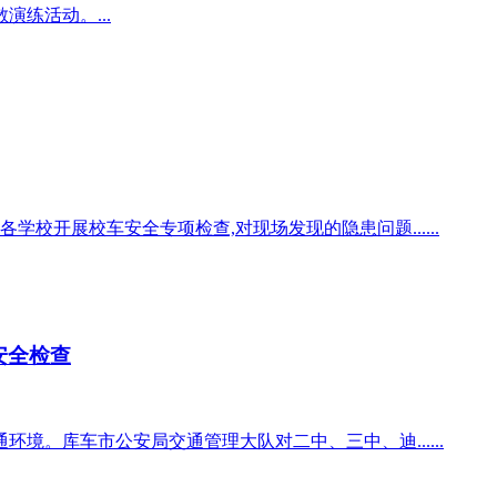
练活动。...
开展校车安全专项检查,对现场发现的隐患问题......
安全检查
。库车市公安局交通管理大队对二中、三中、迪......