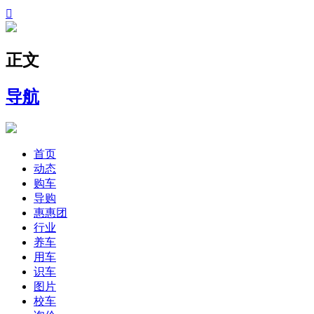

正文
导航
首页
动态
购车
导购
惠惠团
行业
养车
用车
识车
图片
校车