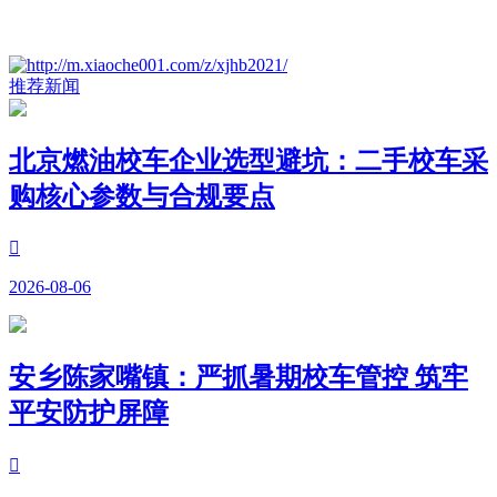
​
推荐新闻
北京燃油校车企业选型避坑：二手校车采
购核心参数与合规要点

2026-08-06
安乡陈家嘴镇：严抓暑期校车管控 筑牢
平安防护屏障
