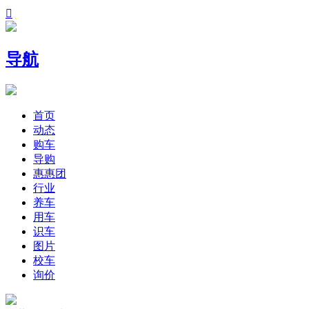

导航
首页
动态
购车
导购
惠惠团
行业
养车
用车
识车
图片
校车
询价