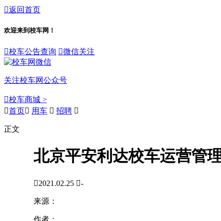

返回首页
欢迎来到校车网！

校车公告查询

微信关注
关注校车网公众号

校车商城 >

首页

用车

招聘

正文
北京平安利达校车运营管

2021.02.25

-
来源：
作者：