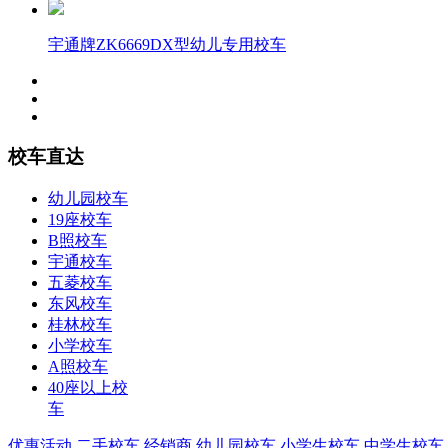
宇通牌ZK6669DX型幼儿专用校车
校车直达
幼儿园校车
19座校车
B照校车
宇通校车
五菱校车
东风校车
桂林校车
小学校车
A照校车
40座以上校
车
优惠活动
二手校车
经销商
幼儿园校车
小学生校车
中学生校车