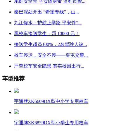
系好安全带 平安随身带 监利市龚...
秦巴深处开出 “希望专线”，山...
九江修水：护航上学路 平安伴“...
黑校车接送学生，罚 10000 元！
接送学生超员100%，2名驾驶人被...
校车停运，安全不停——奎屯交警...
严查校车安全隐患 夯实校园出行...
车型推荐
宇通牌ZK6609DX型中小学专用校车
宇通牌ZK6859DX型小学生专用校车