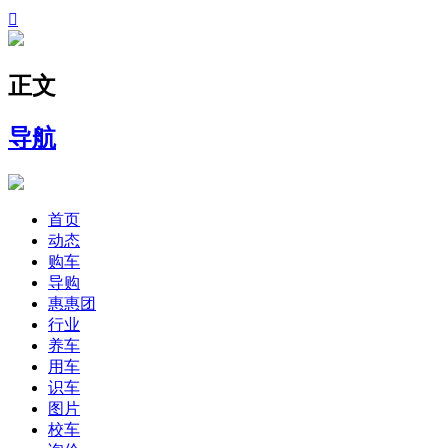

正文
导航
首页
动态
购车
导购
惠惠团
行业
养车
用车
识车
图片
校车