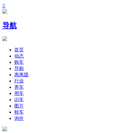

导航
首页
动态
购车
导购
惠惠团
行业
养车
用车
识车
图片
校车
询价