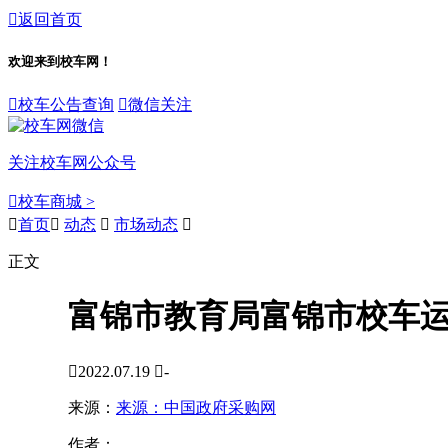

返回首页
欢迎来到校车网！

校车公告查询

微信关注
关注校车网公众号

校车商城 >

首页

动态

市场动态

正文
富锦市教育局富锦市校车运

2022.07.19

-
来源：
来源：中国政府采购网
作者：