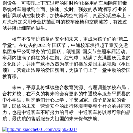
别设备，可实现上下车过程的即时检测;采用的车厢除菌消毒
系统对车厢做到全面、快速、实时、强效的杀菌消毒;行业首
创新风联动控制技术，加快车内空气循环，真正实现整车上下
对流;外加采用专业抗菌面料的校车座椅和空调滤芯，有效过
滤并阻止细菌的滋生。
校车不仅守护孩童的安全和未来，更成为孩子们的“第二
学堂”。在过去的2021年国庆节，中通校车承担起了泰安交运
集团东平公司举办的“迎国庆，颂祖国”国庆节主题车厢活动。
车厢内挂满了鲜红的小红旗、红气球，贴满了充满国庆元素的
文化图片，并用车载播放器为孩子们播放爱国主题视频《祖国
颂》，营造出浓厚的爱国氛围，为孩子们上了一堂生动的爱国
教育课。
未来，平原县将继续整合教育资源、合理调整学校布局，
合村并校，在不久的将来将会有更多的中通校车服务平原县的
中小学生，呵护他们开心上学，平安回家。孩子是家庭的希
望，民族的未来，营造安全的出行环境需要整个社会的共同努
力，也是中通客车不断努力的目标，中通客车将以最可靠的品
质，最优质的售后服务为祖国的未来保驾护航。