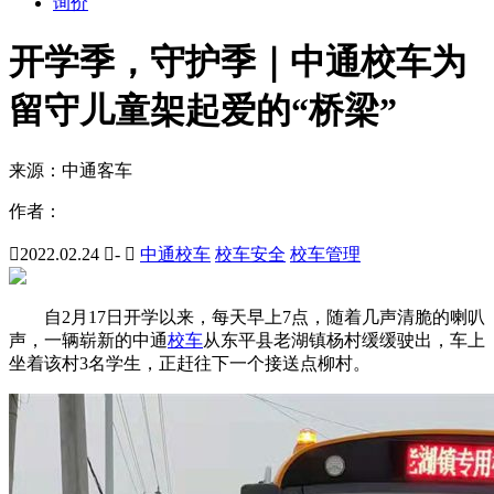
询价
开学季，守护季｜中通校车为
留守儿童架起爱的“桥梁”
来源：
中通客车
作者：

2022.02.24

-

中通校车
校车安全
校车管理
自2月17日开学以来，每天早上7点，随着几声清脆的喇叭
声，一辆崭新的中通
校车
从东平县老湖镇杨村缓缓驶出，车上
坐着该村3名学生，正赶往下一个接送点柳村。