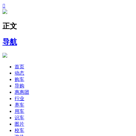

正文
导航
首页
动态
购车
导购
惠惠团
行业
养车
用车
识车
图片
校车