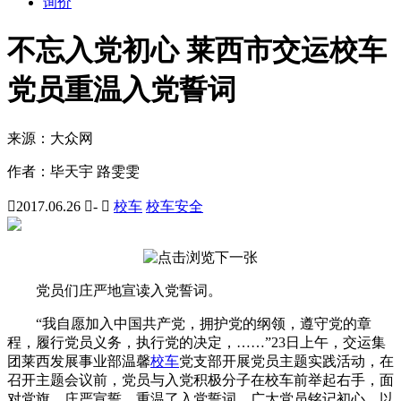
询价
不忘入党初心 莱西市交运校车
党员重温入党誓词
来源：
大众网
作者：
毕天宇 路雯雯

2017.06.26

-

校车
校车安全
党员们庄严地宣读入党誓词。
“我自愿加入中国共产党，拥护党的纲领，遵守党的章
程，履行党员义务，执行党的决定，……”23日上午，交运集
团莱西发展事业部温馨
校车
党支部开展党员主题实践活动，在
召开主题会议前，党员与入党积极分子在校车前举起右手，面
对党旗，庄严宣誓，重温了入党誓词。广大党员铭记初心，以