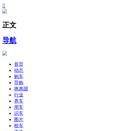

正文
导航
首页
动态
购车
导购
惠惠团
行业
养车
用车
识车
图片
校车