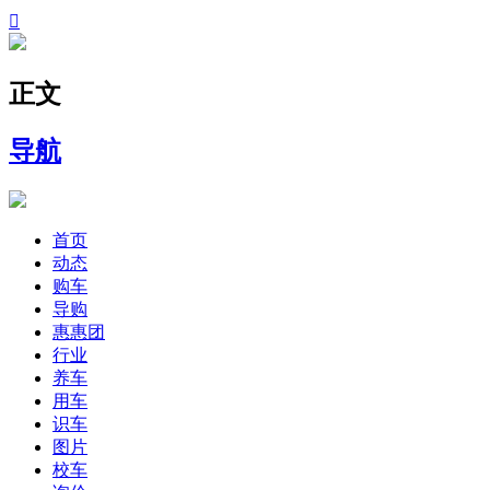

正文
导航
首页
动态
购车
导购
惠惠团
行业
养车
用车
识车
图片
校车