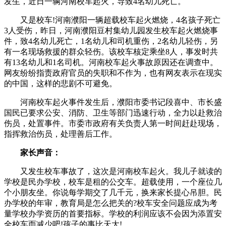
发生，近日一辆河南校车起火，导致4名幼儿死亡。
又是校车!河南濮阳一辆超载校车起火燃烧，4名孩子死亡
3人受伤，昨日，河南濮阳豆村集幼儿园发生校车起火燃烧事
件，致4名幼儿死亡，1名幼儿和司机重伤，2名幼儿轻伤，另
有一名现场救援的群众轻伤。该校车核定乘坐8人，事发时共
有13名幼儿和1名司机。河南校车起火事故原因还在调查中。
网友纷纷指责政府官员的失职和不作为，也有网友表示在现实
的中国，这样的悲剧不可避免。
河南校车起火事件发生后，濮阳市委书记段喜中、市长盛
国民已要求公安、消防、卫生等部门迅速行动，全力以赴救治
伤员，处置事件。市委市政府有关负责人第一时间赶赴现场，
指挥救治伤员，处理善后工作。
家长声音：
又发生校车事故了，这次是河南校车起火。我儿子就读的
学校是民办学校，校车是租的公交车。超载使用，一个座位几
个小朋友坐。你说每学期交了几千元，换来家长提心吊胆。民
办学校的年审，教育局是怎么把关的?校车安全问题应成为考
量学校办学资历的首要指标。学校的利润应该不会因为添置安
全校车而减少吧!孩子的事比天大!