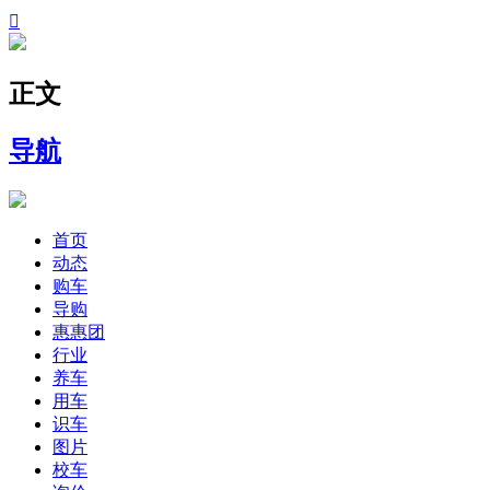

正文
导航
首页
动态
购车
导购
惠惠团
行业
养车
用车
识车
图片
校车