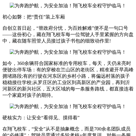
初心如磐：把“责任”装上车厢
自创立首日起，“替政府分忧，为百姓解难”便不是一句口号
——这份初心，藏在翔飞校车每一位驾驶人手里紧握的方向盘
中，藏在随车照管人员接过孩子书包的细致动作里!
如今，360余辆符合国家标准的专用校车，每天，天仍未亮时
便驶出停车场：有的穿梭在兰山区的老街区，精准避开早高峰
拥堵路段;有的行驶在河东区的乡村小路，将偏远村落的孩子
稳稳接往学校;从罗庄区的工业区到高新区的产业园，再到沂
河新区的新兴社区，五大区域的每一条服务路线，都直接连着
一个家庭对孩子的期待。
硬核实力：让安全“看得见、摸得着”
在翔飞校车，“安全”从不是抽象概念，而是700余名团队成员
的“必修课”：驾驶员需通过多轮考核+年度复训，对每一条服