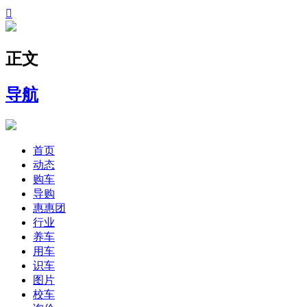

正文
导航
首页
动态
购车
导购
惠惠团
行业
养车
用车
识车
图片
校车