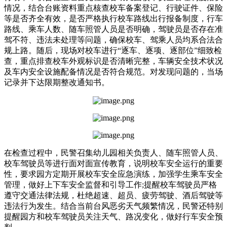
情况，结合台账资料重点核查校车备案登记、行驶证件、保险
等是否齐全有效，是否严格执行校车路线出行报备制度，行车
路线、乘车人数、随车照管人员是否明确，驾驶员是否存在准
驾不符、违法未处理等问题，确保校车、驾乘人员均系合法合
规上路。随后，现场对校车进行“逐车、逐项、逐部位”细致检
查，重点排查校车外观标识是否清晰完整，车辆安全技术状况
及车内安全设施配备情况是否符合规范。对发现问题的，当场
记录并下达限期整改通知书。
在检查过程中，民警召集幼儿园相关负责人、随车照管人员、
校车驾驶员等进行面对面宣传教育，说明校车安全运行的重要
性，要求园方定期开展校车安全应急演练，加强学生乘车安全
管理，做好上下车安全监督和引导工作;提醒校车驾驶员严格
遵守交通法律法规，杜绝超速、超员、疲劳驾驶、酒后驾驶等
违法行为发生。结合当前台风恶劣天气频繁情况，民警还特别
提醒园方和校车驾驶员关注天气、路况变化，做好行车安全预