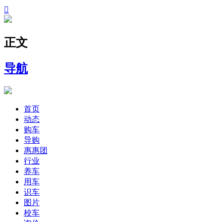

正文
导航
首页
动态
购车
导购
惠惠团
行业
养车
用车
识车
图片
校车