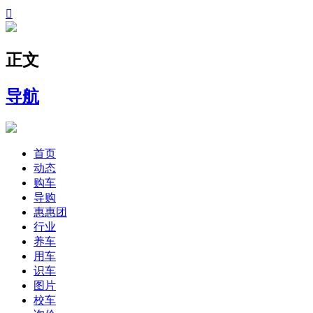

正文
导航
首页
动态
购车
导购
惠惠团
行业
养车
用车
识车
图片
校车