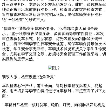
赴三路里片区、龙居片区各校车始发站点。此时，多数校车驾
驶员正执行出车前例行准备工作。检查组采取突击检查方式，
旨在核查校车日常运营中的实际状况，确保车辆安全标准杜
绝"应付检查"的形式主义。
"保障学生通勤安全是核心要务。”运营部负责人翟朋全表
示，“鉴于秋季昼夜温差显著、多雾多雨等季节性特征，本次
重点查验刹车系统、轮胎状态、灯光装置及雨刮器等关键部
件，并着重强调季节性行车安全规范，确保车辆保持最佳技术
状态。学生安全事无巨细。车辆技术状况直接关乎学生生命安
全，尤其在季节交替之际，必须将安全管理工作前置部署，切
实做到防患于未然。"
细致入微，检查覆盖“边角旮旯”
本次检查标准严格，范围全面。针对秋季昼夜温差大、易起
雾、雨天增多等季节性特点进行逐车核对，重点查看了以下方
面：
1.车辆日常检查：核对刹车、轮胎、灯光、雨刷器及发动机是