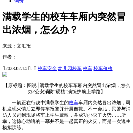
询价
满载学生的校车车厢内突然冒
出浓烟，怎么办？
来源：
文汇报
作者：

2023.02.14

-

校车安全
幼儿园校车
校车
校车价格
【原标题：图说│满载学生的校车车厢内突然冒出浓烟，怎么
办?公安消防“硬核”演练护航上学路】
一辆正在行驶中满载学生的
校车
车厢内突然冒出浓烟，司
机发现火情后立即停车报警并开展自救。不一会儿，民警与消
防人员赶到现场将车上学生疏散，并成功扑灭了火势……所
幸，这惊心动魄的一幕并不是一起真正的火灾，而是一次逃生
模拟演练。