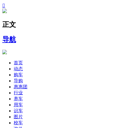

正文
导航
首页
动态
购车
导购
惠惠团
行业
养车
用车
识车
图片
校车