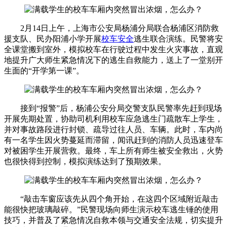
2月14日上午，上海市公安局杨浦分局联合杨浦区消防救
援支队、民办阳浦小学开展
校车安全
逃生联合演练。民警将安
全课堂搬到室外，模拟校车在行驶过程中发生火灾事故，直观
地提升广大师生紧急情况下的逃生自救能力，送上了一堂别开
生面的“开学第一课”。
接到“报警”后，杨浦公安分局交警支队民警率先赶到现场
开展先期处置，协助司机利用校车应急逃生门疏散车上学生，
并对事故路段进行封锁、疏导过往人员、车辆。此时，车内尚
有一名学生因火势蔓延而滞留，闻讯赶到的消防人员迅速登车
对被困学生开展营救。最终，车上所有师生被安全救出，火势
也很快得到控制，模拟演练达到了预期效果。
“敲击车窗应该先从四个角开始，在这四个区域附近敲击
能很快把玻璃敲碎。”民警现场向师生演示校车逃生锤的使用
技巧，并普及了紧急情况自救本领与交通安全法规，切实提升