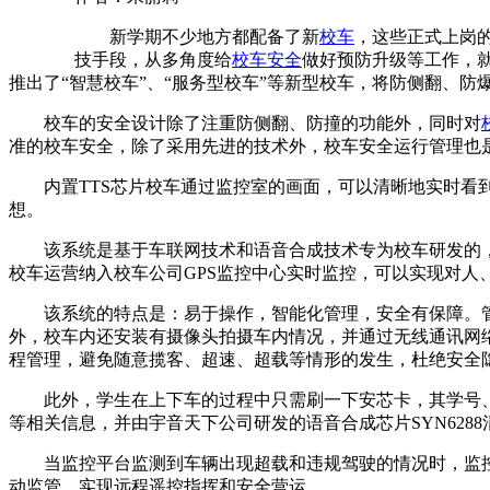
新学期不少地方都配备了新
校车
，这些正式上岗的
技手段，从多角度给
校车安全
做好预防升级等工作，
推出了“智慧校车”、“服务型校车”等新型校车，将防侧翻、
校车的安全设计除了注重防侧翻、防撞的功能外，同时对
准的校车安全，除了采用先进的技术外，校车安全运行管理也
内置TTS芯片校车通过监控室的画面，可以清晰地实时看到
想。
该系统是基于车联网技术和语音合成技术专为校车研发的，它
校车运营纳入校车公司GPS监控中心实时监控，可以实现对人
该系统的特点是：易于操作，智能化管理，安全有保障。管
外，校车内还安装有摄像头拍摄车内情况，并通过无线通讯网
程管理，避免随意揽客、超速、超载等情形的发生，杜绝安全
此外，学生在上下车的过程中只需刷一下安芯卡，其学号、
等相关信息，并由宇音天下公司研发的语音合成芯片SYN62
当监控平台监测到车辆出现超载和违规驾驶的情况时，监控
动监管，实现远程遥控指挥和安全营运。