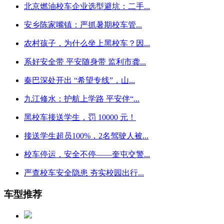
北京燃油校车企业选型避坑：二手...
安乡陈家嘴镇：严抓暑期校车管...
农村孩子，为什么坐上黑校车？因...
系好安全带 平安随身带 监利市龚...
秦巴深处开出 “希望专线”，山...
九江修水：护航上学路 平安伴“...
黑校车接送学生，罚 10000 元！
接送学生超员100%，2名驾驶人被...
校车停运，安全不停——奎屯交警...
严查校车安全隐患 夯实校园出行...
车型推荐