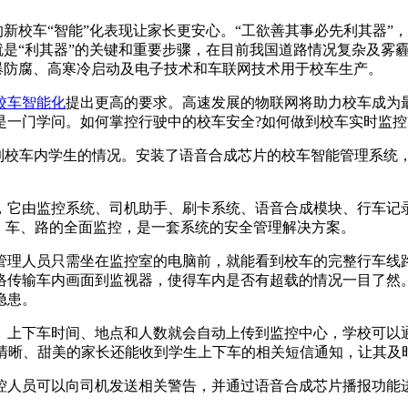
新校车“智能”化表现让家长更安心。“工欲善其事必先利其器”
就是“利其器”的关键和重要步骤，在目前我国道路情况复杂及雾
防爆防腐、高寒冷启动及电子技术和车联网技术用于校车生产。
校车智能化
提出更高的要求。高速发展的物联网将助力校车成为
是一门学问。如何掌控行驶中的校车安全?如何做到校车实时监控
校车内学生的情况。安装了语音合成芯片的校车智能管理系统
由监控系统、司机助手、刷卡系统、语音合成模块、行车记录仪
、车、路的全面监控，是一套系统的安全管理解决方案。
理人员只需坐在监控室的电脑前，就能看到校车的完整行车线路
络传输车内画面到监视器，使得车内是否有超载的情况一目了然
隐患。
上下车时间、地点和人数就会自动上传到监控中心，学校可以通
88清晰、甜美的家长还能收到学生上下车的相关短信通知，让其
人员可以向司机发送相关警告，并通过语音合成芯片播报功能进