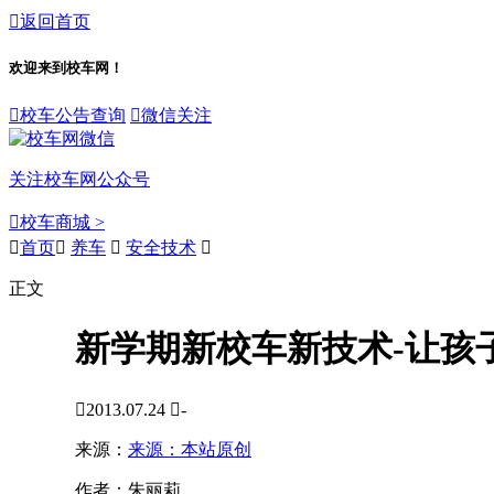

返回首页
欢迎来到校车网！

校车公告查询

微信关注
关注校车网公众号

校车商城 >

首页

养车

安全技术

正文
新学期新校车新技术-让孩

2013.07.24

-
来源：
来源：本站原创
作者：
朱丽莉