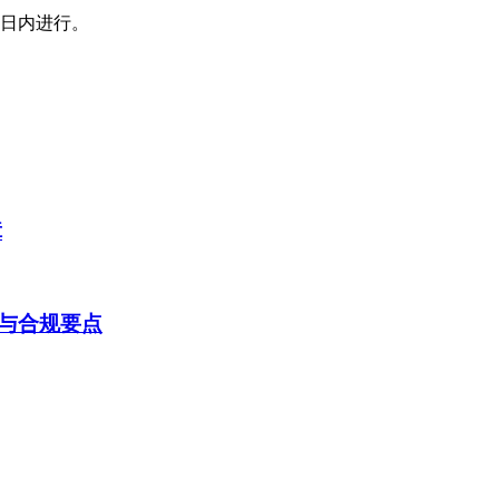
0日内进行。
障
与合规要点