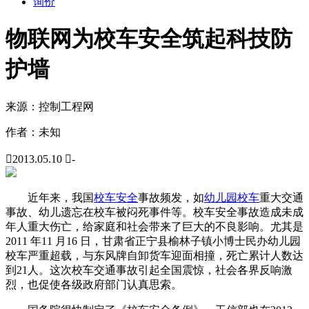
询价
物联网为校车安全筑起科技防
护墙
来源：
控制工程网
作者：
未知

2013.05.10

-
近年来，我国
校车安全
事故频发，如
幼儿园校车
重大交通
事故、幼儿遗忘在校车被闷死事件等。校车安全事故造成未成
年人重大伤亡，给家庭和社会带来了巨大的不良影响。尤其是
2011 年11 月16 日，甘肃省正宁县榆林子镇小博士民办幼儿园
校车严重超载，与东风牌自卸货车迎面相撞，死亡累计人数达
到21人。这次校车交通事故引起全国震惊，社会各界反响激
烈，也促使各级政府部门认真思索。