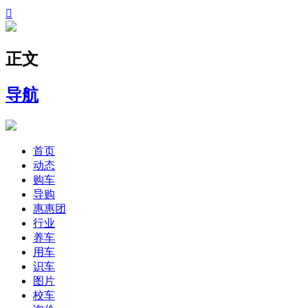

正文
导航
首页
动态
购车
导购
惠惠团
行业
养车
用车
识车
图片
校车