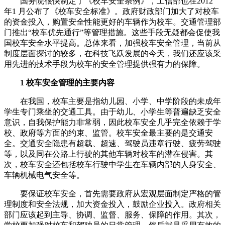
国务院很快制定了《校车安全条例》，工信部也在2012
年1 月公布了《校车安全标准》。政府财政部门加大了对校车
的资金投入，购置安全性能更好的车辆作为校车。交通管理部
门推出“校车优先通行”等管理措施。这些手段无疑都会促使我
国校车安全水平提高。总体来看，加强校车安全管理，当前从
制度层面探讨的较多，在科技飞跃发展的今天，我们还应该采
用先进的技术手段为校车的安全管理提供强有力的保障。
1 校车安全管理的主要内容
在我国，校车主要是指幼儿园、小学、中学阶段的未成年
学生专门乘坐的交通工具。由于幼儿、小学生等普遍缺乏安全
意识，自我保护能力非常弱，因此校车安全几乎完全依赖于学
校、政府等方面的约束、监管。校车安全最主要的是交通安
全。交通安全隐患有超载、超速、驾驶员违章行驶、疲劳驾驶
等，以及同在公路上行驶的其他车辆对校车的潜在侵害。其
次，校车安全还包括校车行驶中学生在车辆内部的人身安全、
车辆机械电气安全等。
要保证校车安全，首先需要政府从宏观层面制定严格的管
理制度和安全法规，加大资金投入，鼓励企业投入。政府相关
部门应该起到主导、协调、监督、服务、保障的作用。其次，