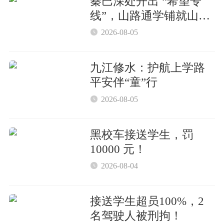
秦巴深处开出 “希望专
线”，山路通学铺就山区
少年逐梦坦途

2026-08-05
九江修水：护航上学路
平安伴“童”行

2026-08-05
黑校车接送学生，罚
10000 元！

2026-08-04
接送学生超员100%，2
名驾驶人被刑拘！