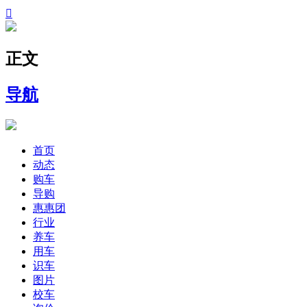

正文
导航
首页
动态
购车
导购
惠惠团
行业
养车
用车
识车
图片
校车