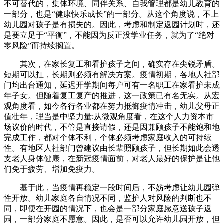
不可替代的，集体环境、同伴关系、自我管理都是幼儿教育的
一部分，也是“健康快乐成长”的一部分。从这个角度说，不上
幼儿园对孩子是有损失的。因此，考虑和制定返园计划时，还
是要立足于“平衡”，不能因为反正没学业任务，就为了“绝对
零风险”而持续搁置。
其次，在家长复工和看护孩子之间，确实存在尖锐矛盾。
短期可以扛，长期则必须有解决方案。疫情初期，各地人社部
门均出台通知，延迟开学期间每户可有一名职工在家看护未成
年子女。但随着复工复产的推进，这一政策已有名无实。从宏
观角度看，如今各行各业都在努力抵御疫情冲击，幼儿父母正
值壮年，理当是中坚力量;从微观角度看，在这个人力资本市
场议价的时代，不管是直接请假，还是因兼顾孩子不能饱和地
完成工作，都对个体不利，个体必须考虑家庭收入的可持续
性。有地区人社部门曾建议由长辈照顾孩子，但长期如此会透
支老人身体健康，在新冠疫情面前，对老人最好的保护是让他
们免于疲劳、增加免疫力。
基于此，当疫情再稳定一段时间后，不妨考虑让幼儿园弹
性开放。幼儿家庭各自情况不同，监护人对风险的判断也不
同，即便在开园的情况下，也会是一部分家庭愿意送孩子返
园，一部分家庭不愿意。因此，是否可以允许幼儿园开放，但