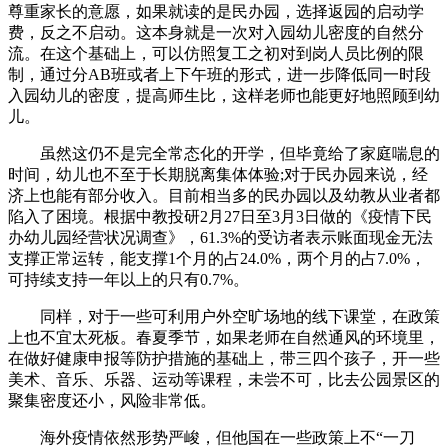
尊重家长的意愿，如果就读的是民办园，选择返园的启动学
费，反之不启动。这本身就是一次对入园幼儿密度的自然分
流。在这个基础上，可以仿照复工之初对到岗人员比例的限
制，通过分AB班或者上下午班的形式，进一步降低同一时段
入园幼儿的密度，提高师生比，这样老师也能更好地照顾到幼
儿。
虽然这仍不是完全常态化的开学，但毕竟给了家庭喘息的
时间，幼儿也不至于长期脱离集体体验;对于民办园来说，经
济上也能有部分收入。目前相当多的民办园以及幼教从业者都
陷入了困境。根据中教投研2月27日至3月3日做的《疫情下民
办幼儿园经营状况调查》，61.3%的受访者表示账面现金无法
支撑正常运转，能支撑1个月的占24.0%，两个月的占7.0%，
可持续支持一年以上的只有0.7%。
同样，对于一些可利用户外空旷场地的线下课堂，在政策
上也不宜太死板。春夏季节，如果老师在自然通风的环境里，
在做好健康申报等防护措施的基础上，带三四个孩子，开一些
美术、音乐、乐器、运动等课程，未尝不可，比去公园景区的
聚集密度还小，风险非常低。
海外疫情依然形势严峻，但他国在一些政策上不“一刀