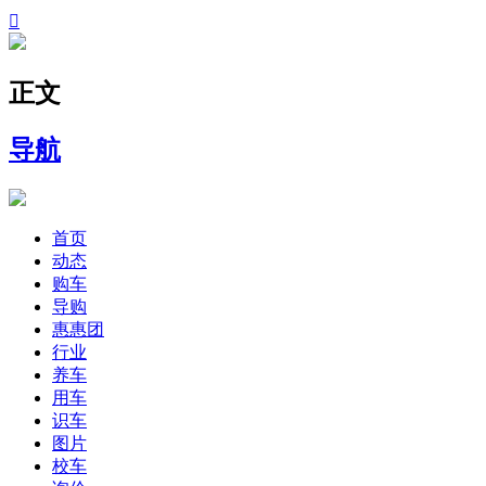

正文
导航
首页
动态
购车
导购
惠惠团
行业
养车
用车
识车
图片
校车