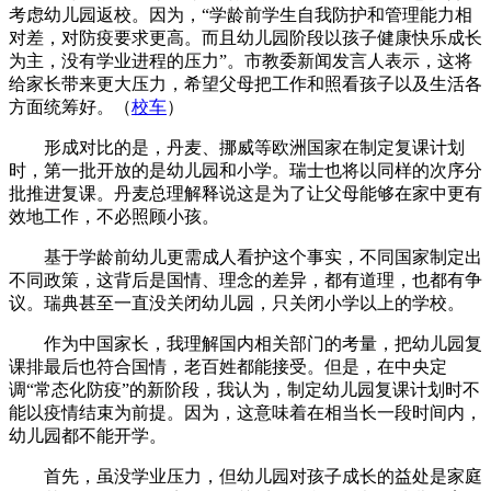
考虑幼儿园返校。因为，“学龄前学生自我防护和管理能力相
对差，对防疫要求更高。而且幼儿园阶段以孩子健康快乐成长
为主，没有学业进程的压力”。市教委新闻发言人表示，这将
给家长带来更大压力，希望父母把工作和照看孩子以及生活各
方面统筹好。（
校车
）
形成对比的是，丹麦、挪威等欧洲国家在制定复课计划
时，第一批开放的是幼儿园和小学。瑞士也将以同样的次序分
批推进复课。丹麦总理解释说这是为了让父母能够在家中更有
效地工作，不必照顾小孩。
基于学龄前幼儿更需成人看护这个事实，不同国家制定出
不同政策，这背后是国情、理念的差异，都有道理，也都有争
议。瑞典甚至一直没关闭幼儿园，只关闭小学以上的学校。
作为中国家长，我理解国内相关部门的考量，把幼儿园复
课排最后也符合国情，老百姓都能接受。但是，在中央定
调“常态化防疫”的新阶段，我认为，制定幼儿园复课计划时不
能以疫情结束为前提。因为，这意味着在相当长一段时间内，
幼儿园都不能开学。
首先，虽没学业压力，但幼儿园对孩子成长的益处是家庭