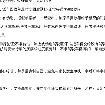
领导报告。特殊情况可灵活处理。
派车回收单及时交回后勤处(正常接送学生例外)。
如有伪造、报假单据者，一经查出，按原单据数额给予相应的罚
他人换车驾驶;严禁公车私用;严禁私自改变行车路线。违者按学
处理。
驶证;不准转借、涂改或伪造驾驶证;不准把车辆交给没有驾驶
有妨碍安全行车的疾病或过度疲劳时，不准驾驶车辆;车门、车厢没
耐心聆听，并尽量克制自己，避免与家长发生争执，事后可将事
着学生，要提高警觉，并向学生证实接着者之身份，若在不肯定