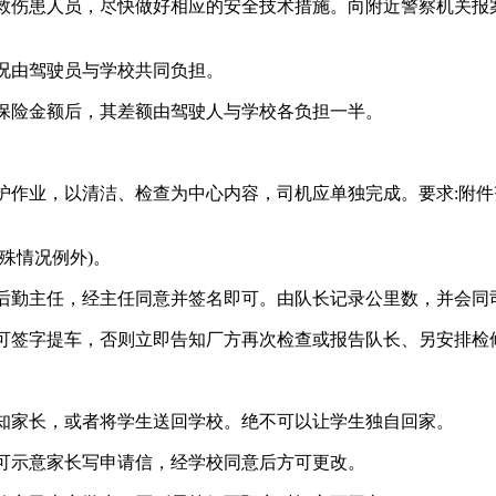
救伤患人员，尽快做好相应的安全技术措施。向附近警察机关报
况由驾驶员与学校共同负担。
保险金额后，其差额由驾驶人与学校各负担一半。
护作业，以清洁、检查为中心内容，司机应单独完成。要求:附
殊情况例外)。
后勤主任，经主任同意并签名即可。由队长记录公里数，并会同
可签字提车，否则立即告知厂方再次检查或报告队长、另安排检
知家长，或者将学生送回学校。绝不可以让学生独自回家。
可示意家长写申请信，经学校同意后方可更改。