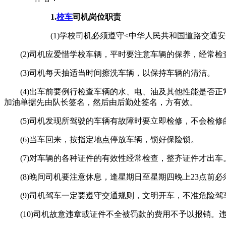
1.
校车
司机岗位职责
(1)学校司机必须遵守<中华人民共和国道路交通安
(2)司机应爱惜学校车辆，平时要注意车辆的保养，经常检
(3)司机每天抽适当时间擦洗车辆，以保持车辆的清洁。
(4)出车前要例行检查车辆的水、电、油及其他性能是否正
加油单据先由队长签名，然后由后勤处签名，方有效。
(5)司机发现所驾驶的车辆有故障时要立即检修，不会检修
(6)当车回来，按指定地点停放车辆，锁好保险锁。
(7)对车辆的各种证件的有效性经常检查，整齐证件才出车
(8)晚间司机要注意休息，逢星期日至星期四晚上23点前必
(9)司机驾车一定要遵守交通规则，文明开车，不准危险驾
(10)司机故意违章或证件不全被罚款的费用不予以报销。