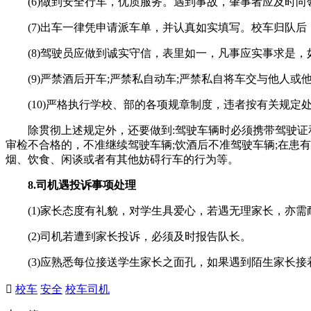
(6)做到安全行车，优质服务。遇到事故，肇事者应及时向
(7)出车一律凭申请派车单，并认真如实填写。校车归队后，
(8)驾驶员应做到诚实守信，表里如一，凡事应实事求是，
(9)严禁酒后开车;严禁私自动车;严禁私自将车交与他人或
(10)严格执行学校、部的各项规章制度，违者按有关规定
除贯彻上述规定外，还要做到:驾驶车辆时必须携带驾驶证和行
审检不合格的，不准继续驾驶车辆;饮酒后不准驾驶车辆;在患
烟、饮食、闲谈或者有其他妨碍行车的行为等。
8.司机遇投诉事项处理
(1)家长态度有礼貌，对学生具爱心，若遇无理家长，亦需
(2)司机若遭到家长投诉，必须及时报告队长。
(3)应熟悉每位接送学生家长之面孔，如果遇到陌生家长接

校车
安全
校车司机