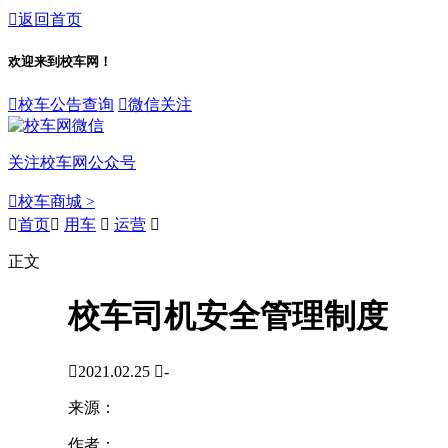

返回首页
欢迎来到校车网！

校车公告查询

微信关注
关注校车网公众号

校车商城 >

首页

用车

运营

正文
校车司机安全管理制度

2021.02.25

-
来源：
作者：