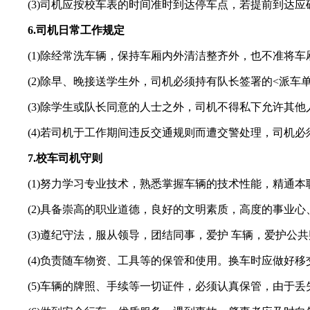
(3)司机应按校车表的时间准时到达停车点，若提前到达应
6.司机日常工作规定
(1)除经常洗车辆，保持车厢内外清洁整齐外，也不准将车
(2)除早、晚接送学生外，司机必须持有队长签署的<派车
(3)除学生或队长同意的人士之外，司机不得私下允许其他人
(4)若司机于工作期间违反交通规则而遭交警处理，司机必
7.校车司机守则
(1)努力学习专业技术，熟悉掌握车辆的技术性能，精通本
(2)具备崇高的职业道德，良好的文明素质，高度的事业心
(3)遵纪守法，服从领导，团结同事，爱护 车辆，爱护公共
(4)负责随车物资、工具等的保管和使用。换车时应做好移
(5)车辆的牌照、手续等一切证件，必须认真保管，由于丢