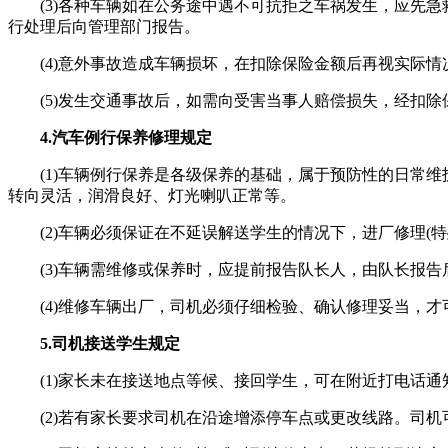
(3)各种车辆如在公务途中遇不可抗拒之车祸发生，应先急
行处理后向管理部门报告。
(4)意外事故造成车辆损坏，在扣除保险金额后再视实际情
(5)发生交通事故后，如需向受害当事人赔偿损失，经扣除
4.汽车例行保养修理规定
(1)车辆例行保养是各级保养的基础，属于预防性的日常维
转向灵活，润滑良好、灯光喇叭正常等。
(2)车辆必须保证在不延误解送学生的情况下，进厂修理(特
(3)车辆需维修或保养时，应提前报告队长人，由队长报告
(4)维修车辆出厂，司机必须仔细检验、确认修理妥当，才
5.司机接送学生规定
(1)家长未在接送地点等候、接回学生，可在附近打电话通
(2)若有家长要求司机在沿途增添停车点或更改线路。司机