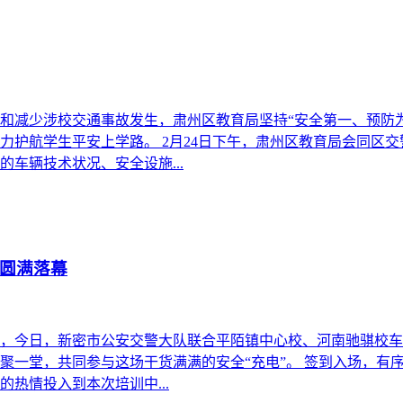
防和减少涉校交通事故发生，肃州区教育局坚持“安全第一、预防为
力护航学生平安上学路。 2月24日下午，肃州区教育局会同区
车辆技术状况、安全设施...
圆满落幕
，今日，新密市公安交警大队联合平陌镇中心校、河南驰骐校车
聚一堂，共同参与这场干货满满的安全“充电”。 签到入场，有
热情投入到本次培训中...