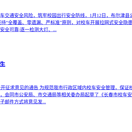
车交通安全风险，筑牢校园出行安全防线，1月12日，布尔津
坚持“全覆盖、零遗漏、严标准”原则，对校车开展拉网式安全隐
可靠;逐一检测大灯、...
生
 公开征求意见的通告 为规范我市行政区域内校车安全管理，保
，会同市公安局、市交通局等相关委办局起草了《长春市校车安全
邮件方式将意见发...