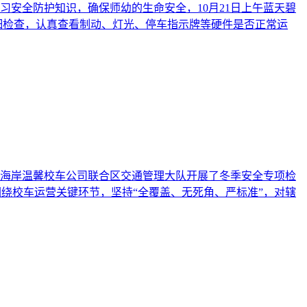
安全防护知识，确保师幼的生命安全，10月21日上午蓝天碧
详细检查，认真查看制动、灯光、停车指示牌等硬件是否正常运
海岸温馨校车公司联合区交通管理大队开展了冬季安全专项检
围绕校车运营关键环节，坚持“全覆盖、无死角、严标准”，对辖