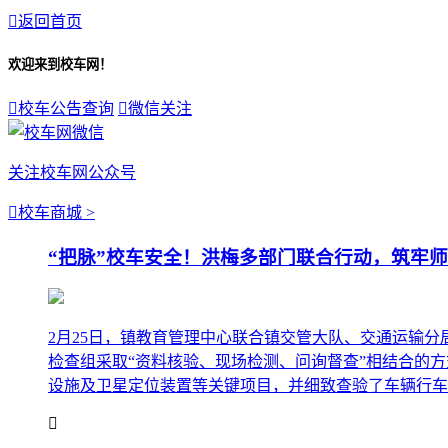

返回首页
欢迎来到校车网！

校车公告查询

微信关注
关注校车网公众号

校车商城 >
“把脉”校车安全！洪梅多部门联合行动，筑牢师
2月25日，镇教育管理中心联合镇交管大队、交通运输
检查组采取“资料核验、现场检测、问询督查”相结合的
设施及卫星定位装置等关键项目，并细致查验了车辆行车手
