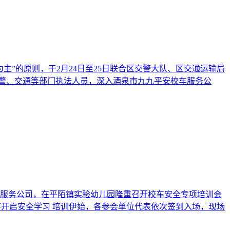
主”的原则，于2月24日至25日联合区交警大队、区交通运输局
交警、交通等部门执法人员，深入酒泉市九九平安校车服务公
服务公司，在平陌镇实验幼儿园隆重召开校车安全专项培训会
序开启安全学习 培训伊始，各参会单位代表依次签到入场，现场