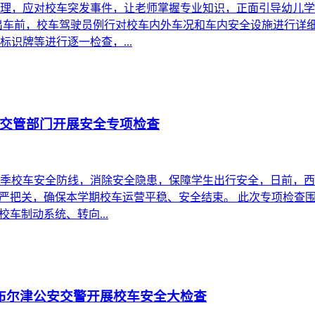
理，应对校车突发事件，让老师掌握专业知识，正面引导幼儿学习
. 出车前，校车驾驶员例行对校车内外车况和车内安全设施进行
识牌等进行逐一检查，...
交管部门开展安全专项检查
季校车安全防线，消除安全隐患，保障学生出行安全，日前，西
从严把关，确保本学期校车运营平稳、安全结束。 此次专项检查
车制动系统、转向...
区布尔津公安交警开展校车安全大检查