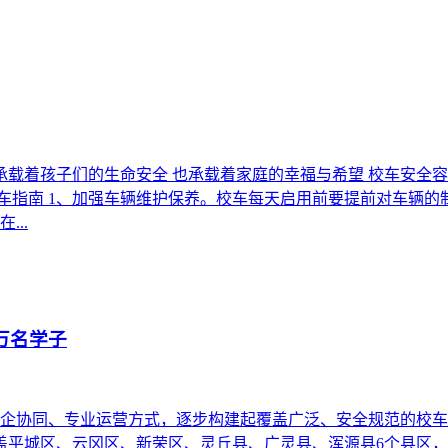
载着孩子们的生命安全 也承载着家庭的幸福与希望 校车安全容不
行车指南 1、加强车辆维护保养。校车每天启用前要提前对车辆
..
万名学子
企协同、专业运营方式，逐步构建起覆盖广泛、安全规范的校车
盖平城区、云冈区、新荣区、灵丘县、广灵县、浑源县6个县区，