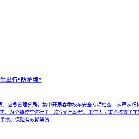
生出行“防护墙”
分局、应急管理分局，集中开展春季校车安全专项检查，从严从细
方式，为全镇校车进行了一次全面“体检”。工作人员重点核查了
续、保险有效期等资...