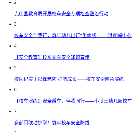
2
克山县教育局开展校车安全专项检查整治行动
3
校车安全伴我行，筑牢幼儿出行“生命线”——洪家嘴中心幼
4
【安全教育】校车乘车安全知识宣传
5
校园纪实丨以练筑防 护航成长——校车安全应急演练
6
【校车演练】安全乘车，伴我同行——小博士幼儿园校车
7
多部门联动护学！筑牢校车安全防线