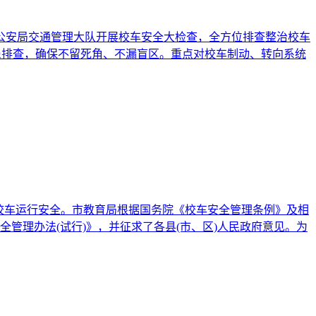
县公安局交通管理大队开展校车安全大检查，全方位排查整治校车
患排查，确保不留死角、不漏盲区。重点对校车制动、转向系统
证校车运行安全。市教育局根据国务院《校车安全管理条例》及相
管理办法(试行)》，并征求了各县(市、区)人民政府意见。为