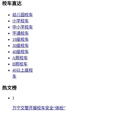
校车直达
幼儿园校车
小学校车
中小学校车
宇通校车
19座校车
30座校车
40座校车
A照校车
B照校车
40以上座校
车
热文榜
1
万宁交警开展校车安全“体检”