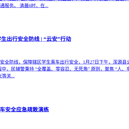
通服务。 清晨6时，在...
出行安全防线 | “云安”行动
安全防线，保障辖区学生乘车出行安全，1月27日下午，浑源
程中，民辅警秉持 “全覆盖、零容忍、无死角” 原则，聚焦 “人、
关...
车安全应急疏散演练