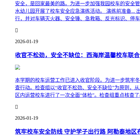
安全，是回家最美的路。为进一步加强我园校车的安全管
水幼儿园开展了校车安全应急演练活动。 演练前准备..
行，并对车辆灭火器、安全锤、急救箱、反光标识、停车标

2026-01-19
收官不松劲，安全不缺位：西海岸温馨校车联合
本学期的校车运营工作已进入收官阶段。为进一步筑牢冬
查行动。检查组以“收官不松劲、安全不缺位”为原则，
区内运营校车进行了一次全面“体检”。检查组重点核查了校

2026-01-19
筑牢校车安全防线 守护学子出行路 阿勒泰地