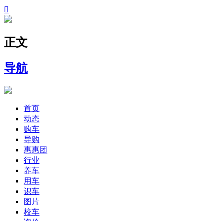

正文
导航
首页
动态
购车
导购
惠惠团
行业
养车
用车
识车
图片
校车