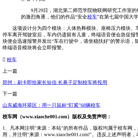
9月29日，湖北第二师范学院物联网研究工作室的
的激烈角逐，他们的作品“安全
校车
”在第七届中国大
这项设计分为四个模块：人体热释模块、座椅压力模块、车窗
停车离开驾驶室后，车内仍遗留有儿童，终端语音便会急促报
块便会迅速报警并发出“车在行驶中，请坐稳扶好”的警示语
终端语音模块将会立即报警。

校车
上一篇
郑州：刷卡即给家长短信 长鼻子定制校车将投用
下一篇
山东威海环翠区：用一只鼠标“盯紧”68辆校车
校车网（www.xiaoche001.com）版权及免责声明：
1、凡本网注明"来源：本站"的所有作品，版权均属于校车网
用，并注明"来源：www.xiaoche001.com!"。违反上述