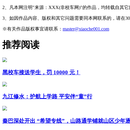
2、凡本网注明"来源：XXX(非校车网)"的作品，均转载自
3、如因作品内容、版权和其它问题需要同本网联系的，请在3
※有关作品版权事宜请联系：
master@xiaoche001.com
推荐阅读
黑校车接送学生，罚 10000 元！
九江修水：护航上学路 平安伴“童”行
秦巴深处开出 “希望专线”，山路通学铺就山区少年