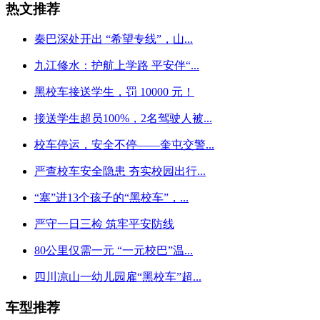
热文推荐
秦巴深处开出 “希望专线”，山...
九江修水：护航上学路 平安伴“...
黑校车接送学生，罚 10000 元！
接送学生超员100%，2名驾驶人被...
校车停运，安全不停——奎屯交警...
严查校车安全隐患 夯实校园出行...
“塞”进13个孩子的“黑校车”，...
严守一日三检 筑牢平安防线
80公里仅需一元 “一元校巴”温...
四川凉山一幼儿园雇“黑校车”超...
车型推荐