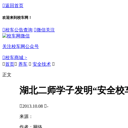

返回首页
欢迎来到校车网！

校车公告查询

微信关注
关注校车网公众号

校车商城 >

首页

养车

安全技术

正文
湖北二师学子发明“安全校

2013.10.08

-
来源：
作者：
网络